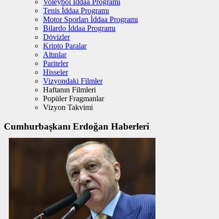
Voleybol İddaa Programı
Tenis İddaa Programı
Motor Sporları İddaa Programı
Bilardo İddaa Programı
Dövizler
Kripto Paralar
Altınlar
Pariteler
Hisseler
Vizyondaki Filmler
Haftanın Filmleri
Popüler Fragmanlar
Vizyon Takvimi
Cumhurbaşkanı Erdoğan Haberleri