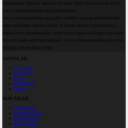
magazinden siyasete, spordan seyahate bütün konuların tek adresi
www.yalovasondakika.org platformunda;
www.yalovasondakika.org haber içerikleri kaynak gösterilmeden
alıntı yapılamaz, kanuna aykırı ve izinsiz olarak kopyalanamaz,
başka yerde yayınlanamaz. Aykırı işlem yapan kişi/kişiler için yasal
başvuru hakkı saklı tutulmaktadır. www.yalovasondakika.org tercih
ettiğiniz için teşekkür ederiz.
SAYFALAR
Üye Girişi
Üye Kaydı
Künye
Hakkımızda
İletişim
SERVİSLER
Futbol İddaa
Basketbol İddaa
Hentbol İddaa
Bilardo İddaa