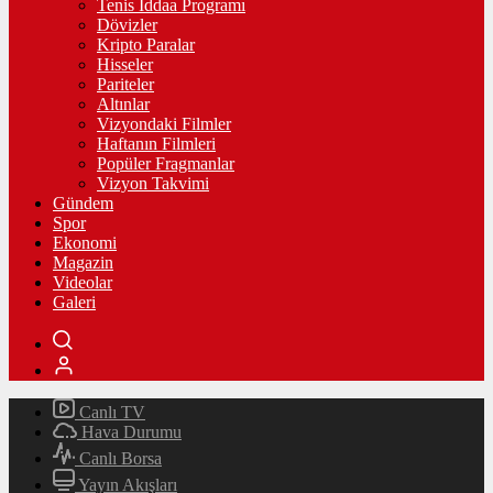
Tenis İddaa Programı
Dövizler
Kripto Paralar
Hisseler
Pariteler
Altınlar
Vizyondaki Filmler
Haftanın Filmleri
Popüler Fragmanlar
Vizyon Takvimi
Gündem
Spor
Ekonomi
Magazin
Videolar
Galeri
Canlı TV
Hava Durumu
Canlı Borsa
Yayın Akışları