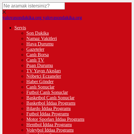
yalovasondakika.org
yalovasondakika.org
Servis
Son Dakika
Namaz Vakitleri
Hava Durumu
Gazeteler
Canlı Borsa
Canlı TV
Puan Durumu
TV Yayın Akışları
Nöbetçi Eczaneler
Haber Gönder
Canlı Sonuçlar
Futbol Canlı Sonuçlar
Basketbol Canlı Sonuçlar
Basketbol İddaa Programı
Bilardo İddaa Programı
Futbol İddaa Programı
Motor Sporları İddaa Programı
Hentbol İddaa Programı
Voleybol İddaa Programı