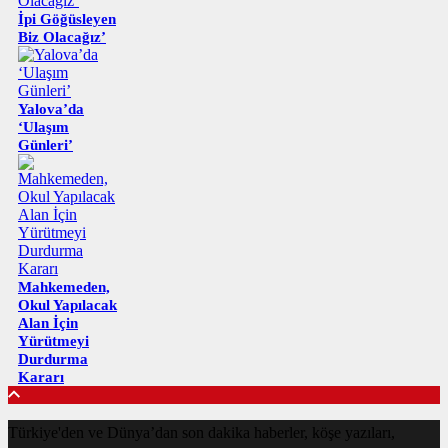
İpi Göğüsleyen
Biz Olacağız’
Yalova’da
‘Ulaşım
Günleri’
Mahkemeden,
Okul Yapılacak
Alan İçin
Yürütmeyi
Durdurma
Kararı
Türkiye'den ve Dünya’dan son dakika haberler, köşe yazıları,