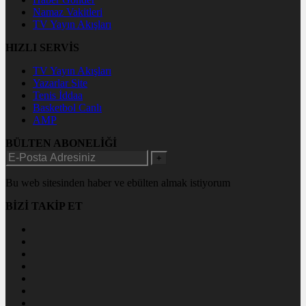
Namaz Vakitleri
TV Yayın Akışları
HIZLI SERVİS
TV Yayın Akışları
Yazarlar Site
Tenis İddaa
Basketbol Canlı
AMP
BÜLTEN ABONELİĞİ
+
Bu web sitesinden haber ve ebülten almak istiyorum
BİZİ TAKİP ET