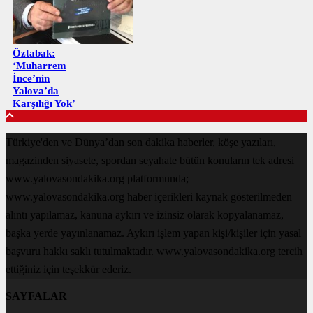
Öztabak:
‘Muharrem
İnce’nin
Yalova’da
Karşılığı Yok’
Türkiye'den ve Dünya’dan son dakika haberler, köşe yazıları,
magazinden siyasete, spordan seyahate bütün konuların tek adresi
www.yalovasondakika.org platformunda;
www.yalovasondakika.org haber içerikleri kaynak gösterilmeden
alıntı yapılamaz, kanuna aykırı ve izinsiz olarak kopyalanamaz,
başka yerde yayınlanamaz. Aykırı işlem yapan kişi/kişiler için yasal
başvuru hakkı saklı tutulmaktadır. www.yalovasondakika.org tercih
ettiğiniz için teşekkür ederiz.
SAYFALAR