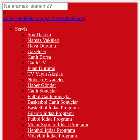
yalovasondakika.org
yalovasondakika.org
Servis
Son Dakika
Namaz Vakitleri
Hava Durumu
Gazeteler
Canlı Borsa
Canlı TV
Puan Durumu
TV Yayın Akışları
Nöbetçi Eczaneler
Haber Gönder
Canlı Sonuçlar
Futbol Canlı Sonuçlar
Basketbol Canlı Sonuçlar
Basketbol İddaa Programı
Bilardo İddaa Programı
Futbol İddaa Programı
Motor Sporları İddaa Programı
Hentbol İddaa Programı
Voleybol İddaa Programı