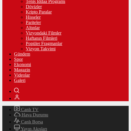
Tenis İddaa Programı
Dövizler
Kripto Paralar
Hisseler
Pariteler
Altınlar
Vizyondaki Filmler
Haftanın Filmleri
Popüler Fragmanlar
Vizyon Takvimi
Gündem
Spor
Ekonomi
Magazin
Videolar
Galeri
Canlı TV
Hava Durumu
Canlı Borsa
Yayın Akışları