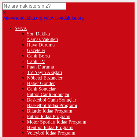
yalovasondakika.org
yalovasondakika.org
Servis
Son Dakika
Namaz Vakitleri
Hava Durumu
Gazeteler
Canlı Borsa
Canlı TV
Puan Durumu
TV Yayın Akışları
Nöbetçi Eczaneler
Haber Gönder
Canlı Sonuçlar
Futbol Canlı Sonuçlar
Basketbol Canlı Sonuçlar
Basketbol İddaa Programı
Bilardo İddaa Programı
Futbol İddaa Programı
Motor Sporları İddaa Programı
Hentbol İddaa Programı
Voleybol İddaa Programı