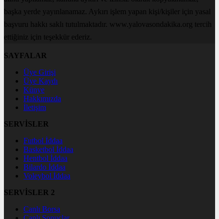
başka yerde yayınlanamaz. Aykırı işlem yapan kişi/kişiler için yasal
başvuru hakkı saklı tutulmaktadır. www.yalovasondakika.org tercih
ettiğiniz için teşekkür ederiz.
SAYFALAR
Üye Girişi
Üye Kaydı
Künye
Hakkımızda
İletişim
SERVİSLER
Futbol İddaa
Basketbol İddaa
Hentbol İddaa
Bilardo İddaa
Voleybol İddaa
SERVİSLER 2
Canlı Borsa
Canlı Sonuçlar