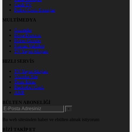
Canlı TV
Futbol Canlı Sonuçlar
MULTİMEDYA
Gazeteler
Hava Durumu
Haber Gönder
Namaz Vakitleri
TV Yayın Akışları
HIZLI SERVİS
TV Yayın Akışları
Yazarlar Site
Tenis İddaa
Basketbol Canlı
AMP
BÜLTEN ABONELİĞİ
+
Bu web sitesinden haber ve ebülten almak istiyorum
BİZİ TAKİP ET