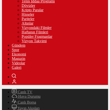
Tenis İddaa Programı
Dövizler
Kripto Paralar
Hisseler
Pariteler
Altınlar
Vizyondaki Filmler
Haftanın Filmleri
Popüler Fragmanlar
Vizyon Takvimi
Gündem
Spor
Ekonomi
Magazin
Videolar
Galeri
Canlı TV
Hava Durumu
Canlı Borsa
Yayın Akışları