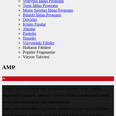
Voleybol İddaa Programı
Tenis İddaa Programı
Motor Sporları İddaa Programı
Bilardo İddaa Programı
Dövizler
Kripto Paralar
Altınlar
Pariteler
Hisseler
Vizyondaki Filmler
Haftanın Filmleri
Popüler Fragmanlar
Vizyon Takvimi
AMP
Türkiye'den ve Dünya’dan son dakika haberler, köşe yazıları,
magazinden siyasete, spordan seyahate bütün konuların tek adresi
www.yalovasondakika.org platformunda;
www.yalovasondakika.org haber içerikleri kaynak gösterilmeden
alıntı yapılamaz, kanuna aykırı ve izinsiz olarak kopyalanamaz,