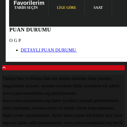
Favorilerim
TARIH SEÇIN
SAAT
LİGE GÖRE
PUAN DURUMU
O
G
P
DETAYLI PUAN DURUMU
Türkiye'den ve Dünya’dan son dakika haberler, köşe yazıları,
magazinden siyasete, spordan seyahate bütün konuların tek adresi
www.yalovasondakika.org platformunda;
www.yalovasondakika.org haber içerikleri kaynak gösterilmeden
alıntı yapılamaz, kanuna aykırı ve izinsiz olarak kopyalanamaz,
başka yerde yayınlanamaz. Aykırı işlem yapan kişi/kişiler için yasal
başvuru hakkı saklı tutulmaktadır. www.yalovasondakika.org tercih