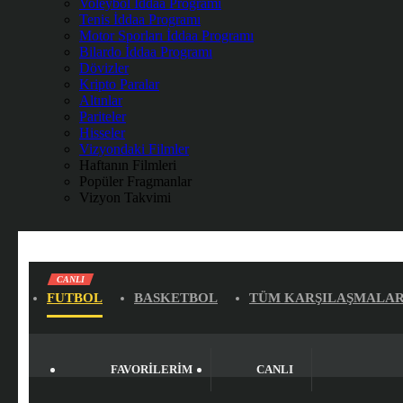
Voleybol İddaa Programı
Tenis İddaa Programı
Motor Sporları İddaa Programı
Bilardo İddaa Programı
Dövizler
Kripto Paralar
Altınlar
Pariteler
Hisseler
Vizyondaki Filmler
Haftanın Filmleri
Popüler Fragmanlar
Vizyon Takvimi
CANLI
FUTBOL
BASKETBOL
TÜM KARŞILAŞMALA
FAVORILERIM
CANLI