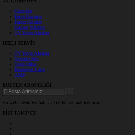
MULTİMEDYA
Gazeteler
Hava Durumu
Haber Gönder
Namaz Vakitleri
TV Yayın Akışları
HIZLI SERVİS
TV Yayın Akışları
Yazarlar Site
Tenis İddaa
Basketbol Canlı
AMP
BÜLTEN ABONELİĞİ
+
Bu web sitesinden haber ve ebülten almak istiyorum
BİZİ TAKİP ET