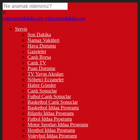
yalovasondakika.org
yalovasondakika.org
Servis
Son Dakika
Namaz Vakitleri
Hava Durumu
Gazeteler
Canlı Borsa
Canlı TV
Puan Durumu
TV Yayın Akışları
Nöbetçi Eczaneler
Haber Gönder
Canlı Sonuçlar
Futbol Canlı Sonuçlar
Basketbol Canlı Sonuçlar
Basketbol İddaa Programı
Bilardo İddaa Programı
Futbol İddaa Programı
Motor Sporları İddaa Programı
Hentbol İddaa Programı
Voleybol İddaa Programı