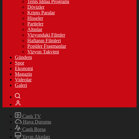
Tenis İddaa Programı
Dövizler
Kripto Paralar
Hisseler
Pariteler
Altınlar
Vizyondaki Filmler
Haftanın Filmleri
Popüler Fragmanlar
Vizyon Takvimi
Gündem
Spor
Ekonomi
Magazin
Videolar
Galeri
Canlı TV
Hava Durumu
Canlı Borsa
Yayın Akışları