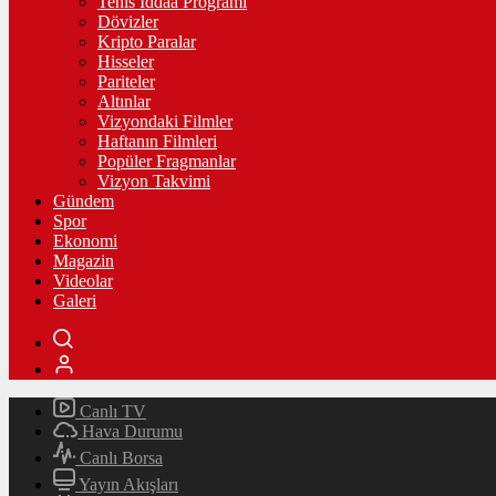
Tenis İddaa Programı
Dövizler
Kripto Paralar
Hisseler
Pariteler
Altınlar
Vizyondaki Filmler
Haftanın Filmleri
Popüler Fragmanlar
Vizyon Takvimi
Gündem
Spor
Ekonomi
Magazin
Videolar
Galeri
Canlı TV
Hava Durumu
Canlı Borsa
Yayın Akışları