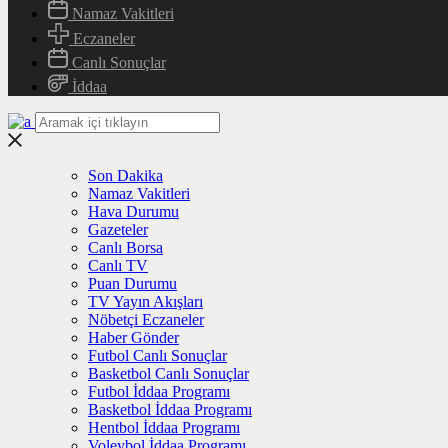
Namaz Vakitleri
Eczaneler
Canlı Sonuçlar
İddaa
Son Dakika
Namaz Vakitleri
Hava Durumu
Gazeteler
Canlı Borsa
Canlı TV
Puan Durumu
TV Yayın Akışları
Nöbetçi Eczaneler
Haber Gönder
Futbol Canlı Sonuçlar
Basketbol Canlı Sonuçlar
Futbol İddaa Programı
Basketbol İddaa Programı
Hentbol İddaa Programı
Voleybol İddaa Programı