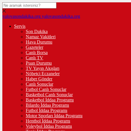
yalovasondakika.org
yalovasondakika.org
Servis
Son Dakika
Namaz Vakitleri
Hava Durumu
Gazeteler
Canlı Borsa
Canlı TV
Puan Durumu
TV Yayın Akışları
Nöbetçi Eczaneler
Haber Gönder
Canlı Sonuçlar
Futbol Canlı Sonuçlar
Basketbol Canlı Sonuçlar
Basketbol İddaa Programı
Bilardo İddaa Programı
Futbol İddaa Programı
Motor Sporları İddaa Programı
Hentbol İddaa Programı
Voleybol İddaa Programı