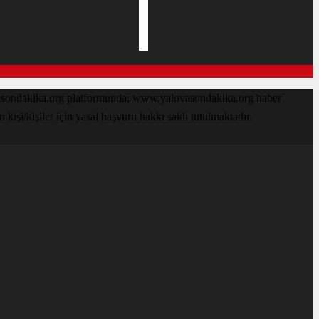
ovasondakika.org platformunda; www.yalovasondakika.org haber
işi/kişiler için yasal başvuru hakkı saklı tutulmaktadır.