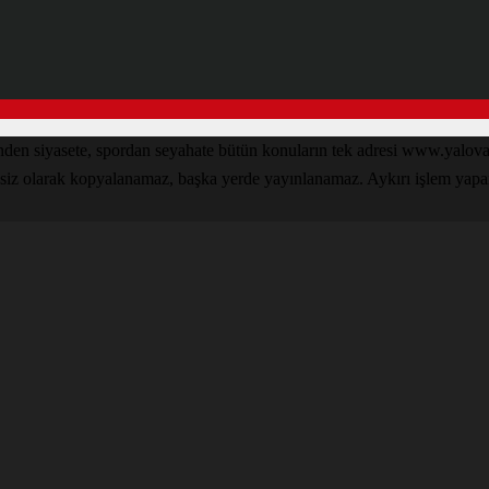
inden siyasete, spordan seyahate bütün konuların tek adresi www.yal
nsiz olarak kopyalanamaz, başka yerde yayınlanamaz. Aykırı işlem yapan k