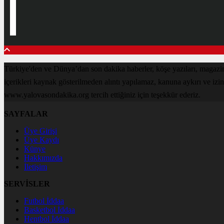
Türkiye'den ve Dünya’dan son dakika haberler, köşe yazıları, magaz
içerikleri kaynak gösterilmeden alıntı yapılamaz, kanuna aykırı ve izi
www.yalovasondakika.org tercih ettiğiniz için teşekkür ederiz.
SAYFALAR
Üye Girişi
Üye Kaydı
Künye
Hakkımızda
İletişim
SERVİSLER
Futbol İddaa
Basketbol İddaa
Hentbol İddaa