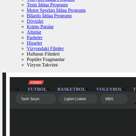
Tenis İddaa Programı
Motor Sporları İddaa Programı
Bilardo İddaa Programı
Dövizler
Kripto Paralar
Altınlar
Pariteler
Hisseler
Vizyondaki Filmler
Haftanın Filmleri
Popüler Fragmanlar
Vizyon Takvimi
CANLI
FUTBOL
BASKETBOL
VOLEYBOL
T
Tarih Seçin
Ligleri Listele
MBS