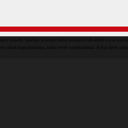
inden siyasete, spordan seyahate bütün konuların tek adresi www.yal
nsiz olarak kopyalanamaz, başka yerde yayınlanamaz. Aykırı işlem yapan k