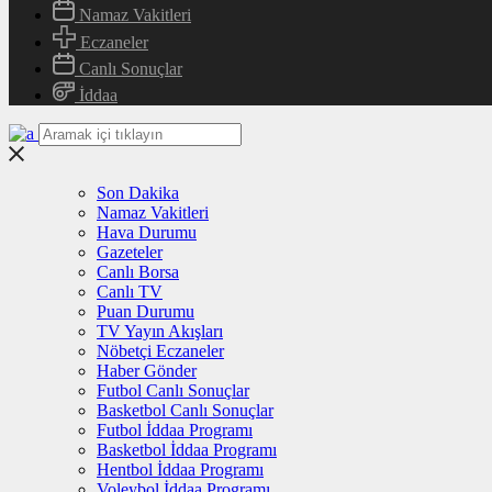
Namaz Vakitleri
Eczaneler
Canlı Sonuçlar
İddaa
Son Dakika
Namaz Vakitleri
Hava Durumu
Gazeteler
Canlı Borsa
Canlı TV
Puan Durumu
TV Yayın Akışları
Nöbetçi Eczaneler
Haber Gönder
Futbol Canlı Sonuçlar
Basketbol Canlı Sonuçlar
Futbol İddaa Programı
Basketbol İddaa Programı
Hentbol İddaa Programı
Voleybol İddaa Programı