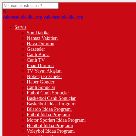
yalovasondakika.org
yalovasondakika.org
Servis
Son Dakika
Namaz Vakitleri
Hava Durumu
Gazeteler
Canlı Borsa
Canlı TV
Puan Durumu
TV Yayın Akışları
Nöbetçi Eczaneler
Haber Gönder
Canlı Sonuçlar
Futbol Canlı Sonuçlar
Basketbol Canlı Sonuçlar
Basketbol İddaa Programı
Bilardo İddaa Programı
Futbol İddaa Programı
Motor Sporları İddaa Programı
Hentbol İddaa Programı
Voleybol İddaa Programı