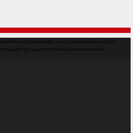
ovasondakika.org platformunda; www.yalovasondakika.org haber
işi/kişiler için yasal başvuru hakkı saklı tutulmaktadır.