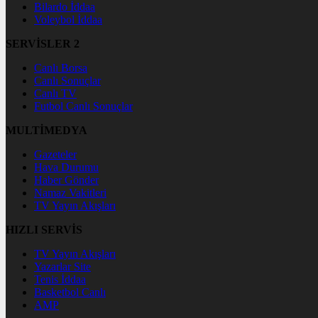
Bilardo İddaa
Voleybol İddaa
SERVİSLER 2
Canlı Borsa
Canlı Sonuçlar
Canlı TV
Futbol Canlı Sonuçlar
MULTİMEDYA
Gazeteler
Hava Durumu
Haber Gönder
Namaz Vakitleri
TV Yayın Akışları
HIZLI SERVİS
TV Yayın Akışları
Yazarlar Site
Tenis İddaa
Basketbol Canlı
AMP