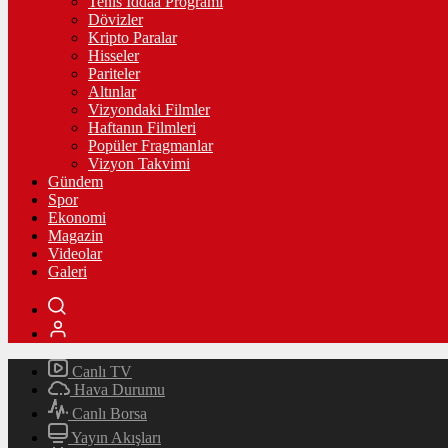
Tenis İddaa Programı
Dövizler
Kripto Paralar
Hisseler
Pariteler
Altınlar
Vizyondaki Filmler
Haftanın Filmleri
Popüler Fragmanlar
Vizyon Takvimi
Gündem
Spor
Ekonomi
Magazin
Videolar
Galeri
Canlı TV
Hava Durumu
Canlı Borsa
Yayın Akışları