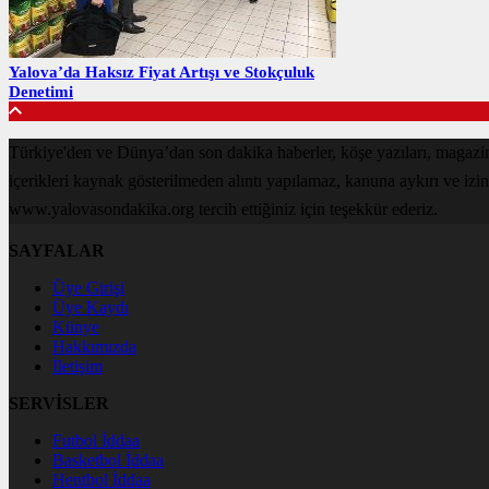
Yalova’da Haksız Fiyat Artışı ve Stokçuluk
Denetimi
Türkiye'den ve Dünya’dan son dakika haberler, köşe yazıları, magaz
içerikleri kaynak gösterilmeden alıntı yapılamaz, kanuna aykırı ve izi
www.yalovasondakika.org tercih ettiğiniz için teşekkür ederiz.
SAYFALAR
Üye Girişi
Üye Kaydı
Künye
Hakkımızda
İletişim
SERVİSLER
Futbol İddaa
Basketbol İddaa
Hentbol İddaa