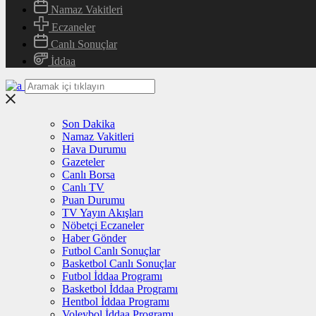
Namaz Vakitleri
Eczaneler
Canlı Sonuçlar
İddaa
Son Dakika
Namaz Vakitleri
Hava Durumu
Gazeteler
Canlı Borsa
Canlı TV
Puan Durumu
TV Yayın Akışları
Nöbetçi Eczaneler
Haber Gönder
Futbol Canlı Sonuçlar
Basketbol Canlı Sonuçlar
Futbol İddaa Programı
Basketbol İddaa Programı
Hentbol İddaa Programı
Voleybol İddaa Programı