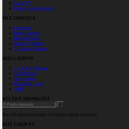
Canlı TV
Futbol Canlı Sonuçlar
MULTİMEDYA
Gazeteler
Hava Durumu
Haber Gönder
Namaz Vakitleri
TV Yayın Akışları
HIZLI SERVİS
TV Yayın Akışları
Yazarlar Site
Tenis İddaa
Basketbol Canlı
AMP
BÜLTEN ABONELİĞİ
+
Bu web sitesinden haber ve ebülten almak istiyorum
BİZİ TAKİP ET