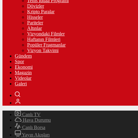
Tenis İddaa Programı
Dövizler
Kripto Paralar
Hisseler
Pariteler
Altınlar
Vizyondaki Filmler
Haftanın Filmleri
Popüler Fragmanlar
Vizyon Takvimi
Gündem
Spor
Ekonomi
Magazin
Videolar
Galeri
Canlı TV
Hava Durumu
Canlı Borsa
Yayın Akışları