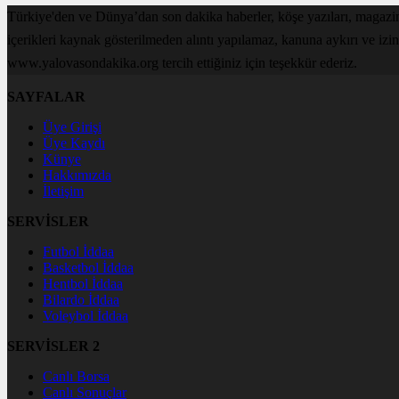
Türkiye'den ve Dünya’dan son dakika haberler, köşe yazıları, magaz
içerikleri kaynak gösterilmeden alıntı yapılamaz, kanuna aykırı ve izi
www.yalovasondakika.org tercih ettiğiniz için teşekkür ederiz.
SAYFALAR
Üye Girişi
Üye Kaydı
Künye
Hakkımızda
İletişim
SERVİSLER
Futbol İddaa
Basketbol İddaa
Hentbol İddaa
Bilardo İddaa
Voleybol İddaa
SERVİSLER 2
Canlı Borsa
Canlı Sonuçlar