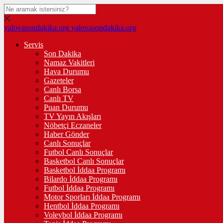
yalovasondakika.org
yalovasondakika.org
Servis
Son Dakika
Namaz Vakitleri
Hava Durumu
Gazeteler
Canlı Borsa
Canlı TV
Puan Durumu
TV Yayın Akışları
Nöbetçi Eczaneler
Haber Gönder
Canlı Sonuçlar
Futbol Canlı Sonuçlar
Basketbol Canlı Sonuçlar
Basketbol İddaa Programı
Bilardo İddaa Programı
Futbol İddaa Programı
Motor Sporları İddaa Programı
Hentbol İddaa Programı
Voleybol İddaa Programı