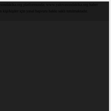
ovasondakika.org platformunda; www.yalovasondakika.org haber
işi/kişiler için yasal başvuru hakkı saklı tutulmaktadır.