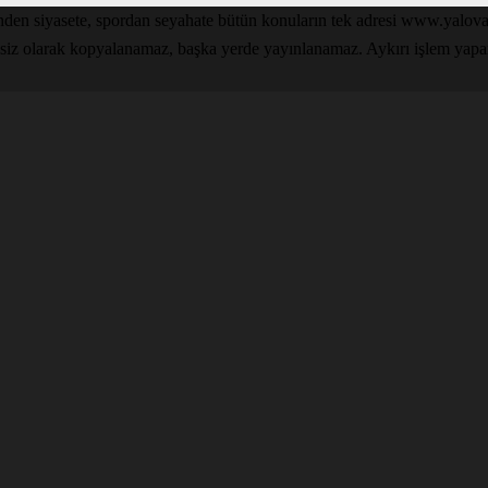
inden siyasete, spordan seyahate bütün konuların tek adresi www.yal
nsiz olarak kopyalanamaz, başka yerde yayınlanamaz. Aykırı işlem yapan k