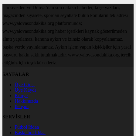
Türkiye'den ve Dünya’dan son dakika haberler, köşe yazıları,
magazinden siyasete, spordan seyahate bütün konuların tek adresi
www.yalovasondakika.org platformunda;
www.yalovasondakika.org haber içerikleri kaynak gösterilmeden
alıntı yapılamaz, kanuna aykırı ve izinsiz olarak kopyalanamaz,
başka yerde yayınlanamaz. Aykırı işlem yapan kişi/kişiler için yasal
başvuru hakkı saklı tutulmaktadır. www.yalovasondakika.org tercih
ettiğiniz için teşekkür ederiz.
SAYFALAR
Üye Girişi
Üye Kaydı
Künye
Hakkımızda
İletişim
SERVİSLER
Futbol İddaa
Basketbol İddaa