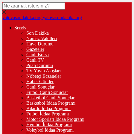
yalovasondakika.org
yalovasondakika.org
Servis
Son Dakika
Namaz Vakitleri
Hava Durumu
Gazeteler
Canlı Borsa
Canlı TV
Puan Durumu
TV Yayın Akışları
Nöbetçi Eczaneler
Haber Gönder
Canlı Sonuçlar
Futbol Canlı Sonuçlar
Basketbol Canlı Sonuçlar
Basketbol İddaa Programı
Bilardo İddaa Programı
Futbol İddaa Programı
Motor Sporları İddaa Programı
Hentbol İddaa Programı
Voleybol İddaa Programı