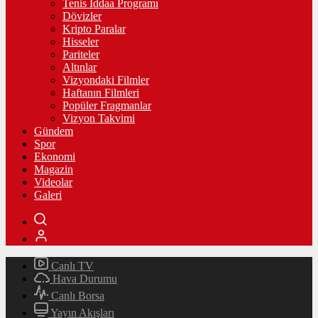
Tenis İddaa Programı
Dövizler
Kripto Paralar
Hisseler
Pariteler
Altınlar
Vizyondaki Filmler
Haftanın Filmleri
Popüler Fragmanlar
Vizyon Takvimi
Gündem
Spor
Ekonomi
Magazin
Videolar
Galeri
Canlı TV
Hava Durumu
Canlı Borsa
Yayın Akışları