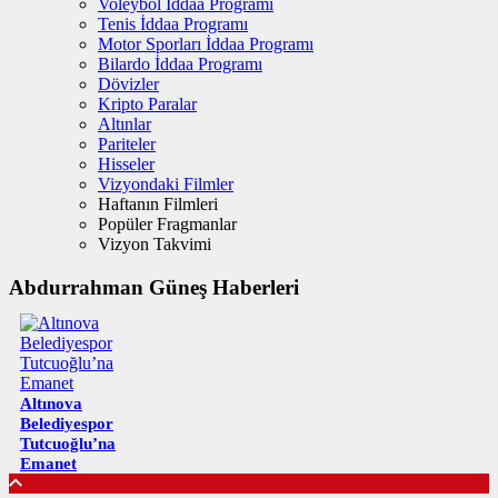
Voleybol İddaa Programı
Tenis İddaa Programı
Motor Sporları İddaa Programı
Bilardo İddaa Programı
Dövizler
Kripto Paralar
Altınlar
Pariteler
Hisseler
Vizyondaki Filmler
Haftanın Filmleri
Popüler Fragmanlar
Vizyon Takvimi
Abdurrahman Güneş Haberleri
Altınova
Belediyespor
Tutcuoğlu’na
Emanet