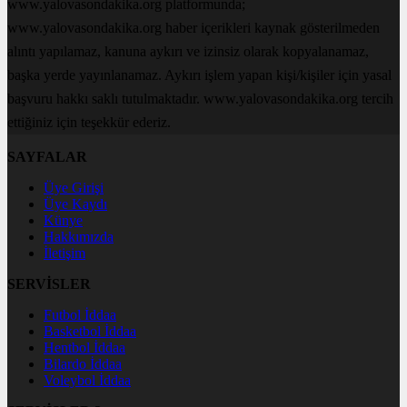
www.yalovasondakika.org platformunda;
www.yalovasondakika.org haber içerikleri kaynak gösterilmeden
alıntı yapılamaz, kanuna aykırı ve izinsiz olarak kopyalanamaz,
başka yerde yayınlanamaz. Aykırı işlem yapan kişi/kişiler için yasal
başvuru hakkı saklı tutulmaktadır. www.yalovasondakika.org tercih
ettiğiniz için teşekkür ederiz.
SAYFALAR
Üye Girişi
Üye Kaydı
Künye
Hakkımızda
İletişim
SERVİSLER
Futbol İddaa
Basketbol İddaa
Hentbol İddaa
Bilardo İddaa
Voleybol İddaa