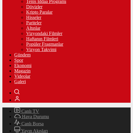
Tenis İddaa Programı
Dövizler
Kripto Paralar
Hisseler
Pariteler
Altınlar
Vizyondaki Filmler
Haftanın Filmleri
Popüler Fragmanlar
Vizyon Takvimi
Gündem
Spor
Ekonomi
Magazin
Videolar
Galeri
Canlı TV
Hava Durumu
Canlı Borsa
Yayın Akışları