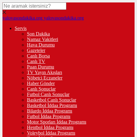
yalovasondakika.org
yalovasondakika.org
Servis
Son Dakika
Namaz Vakitleri
Hava Durumu
Gazeteler
Canlı Borsa
Canlı TV
Puan Durumu
TV Yayın Akışları
Nöbetçi Eczaneler
Haber Gönder
Canlı Sonuçlar
Futbol Canlı Sonuçlar
Basketbol Canlı Sonuçlar
Basketbol İddaa Programı
Bilardo İddaa Programı
Futbol İddaa Programı
Motor Sporları İddaa Programı
Hentbol İddaa Programı
Voleybol İddaa Programı