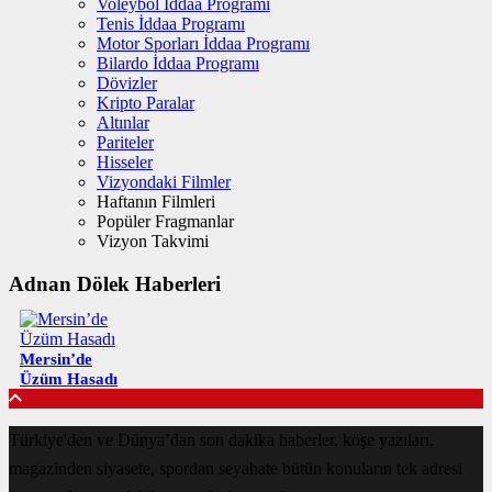
Voleybol İddaa Programı
Tenis İddaa Programı
Motor Sporları İddaa Programı
Bilardo İddaa Programı
Dövizler
Kripto Paralar
Altınlar
Pariteler
Hisseler
Vizyondaki Filmler
Haftanın Filmleri
Popüler Fragmanlar
Vizyon Takvimi
Adnan Dölek Haberleri
Mersin’de
Üzüm Hasadı
Türkiye'den ve Dünya’dan son dakika haberler, köşe yazıları,
magazinden siyasete, spordan seyahate bütün konuların tek adresi