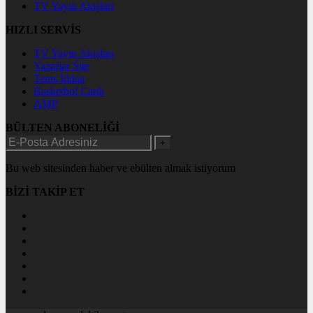
TV Yayın Akışları
HIZLI SERVİS
TV Yayın Akışları
Yazarlar Site
Tenis İddaa
Basketbol Canlı
AMP
BÜLTEN ABONELİĞİ
+
Bu web sitesinden haber ve ebülten almak istiyorum
BİZİ TAKİP ET