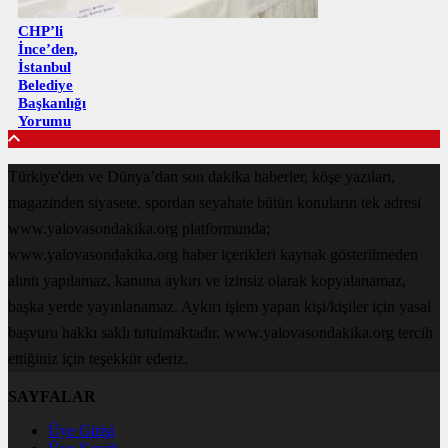
CHP’li
İnce’den,
İstanbul
Belediye
Başkanlığı
Yorumu
Türkiye'den ve Dünya’dan son dakika haberler, köşe yazıları,
magazinden siyasete, spordan seyahate bütün konuların tek adresi
www.yalovasondakika.org platformunda;
www.yalovasondakika.org haber içerikleri kaynak gösterilmeden
alıntı yapılamaz, kanuna aykırı ve izinsiz olarak kopyalanamaz,
başka yerde yayınlanamaz. Aykırı işlem yapan kişi/kişiler için yasal
başvuru hakkı saklı tutulmaktadır. www.yalovasondakika.org tercih
ettiğiniz için teşekkür ederiz.
SAYFALAR
Üye Girişi