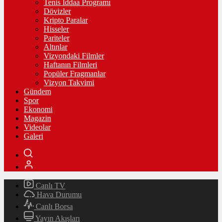
Tenis İddaa Programı
Dövizler
Kripto Paralar
Hisseler
Pariteler
Altınlar
Vizyondaki Filmler
Haftanın Filmleri
Popüler Fragmanlar
Vizyon Takvimi
Gündem
Spor
Ekonomi
Magazin
Videolar
Galeri
Canlı TV
Hava Durumu
Canlı Borsa
Yayın Akışları