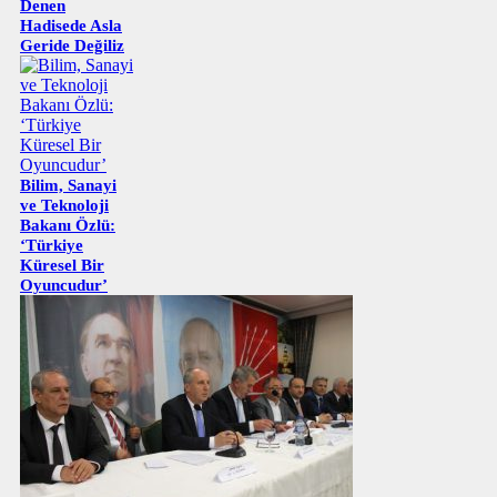
Denen
Hadisede Asla
Geride Değiliz
Bilim, Sanayi
ve Teknoloji
Bakanı Özlü:
‘Türkiye
Küresel Bir
Oyuncudur’