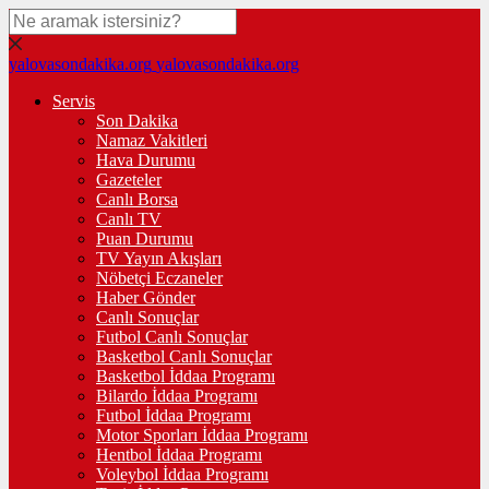
yalovasondakika.org
yalovasondakika.org
Servis
Son Dakika
Namaz Vakitleri
Hava Durumu
Gazeteler
Canlı Borsa
Canlı TV
Puan Durumu
TV Yayın Akışları
Nöbetçi Eczaneler
Haber Gönder
Canlı Sonuçlar
Futbol Canlı Sonuçlar
Basketbol Canlı Sonuçlar
Basketbol İddaa Programı
Bilardo İddaa Programı
Futbol İddaa Programı
Motor Sporları İddaa Programı
Hentbol İddaa Programı
Voleybol İddaa Programı