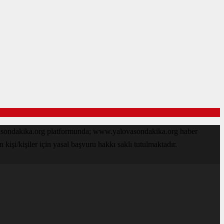
ovasondakika.org platformunda; www.yalovasondakika.org haber
işi/kişiler için yasal başvuru hakkı saklı tutulmaktadır.