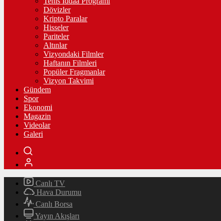
Tenis İddaa Programı
Dövizler
Kripto Paralar
Hisseler
Pariteler
Altınlar
Vizyondaki Filmler
Haftanın Filmleri
Popüler Fragmanlar
Vizyon Takvimi
Gündem
Spor
Ekonomi
Magazin
Videolar
Galeri
Canlı TV
Hava Durumu
Canlı Borsa
Yayın Akışları