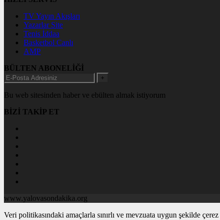
TV Yayın Akışları
Yazarlar Site
Tenis İddaa
Basketbol Canlı
AMP
BÜLTEN ABONELİĞİ
+
Bu web sitesinden haber ve ebülten almak istiyorum
BİZİ TAKİP ET
www.yalovasondakika.org
Veri politikasındaki amaçlarla sınırlı ve mevzuata uygun şekilde çer