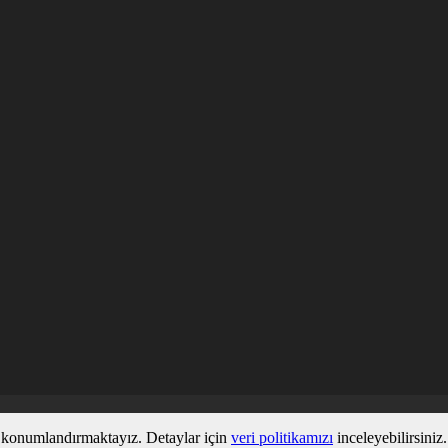
ez konumlandırmaktayız. Detaylar için
veri politikamızı
inceleyebilirsiniz.