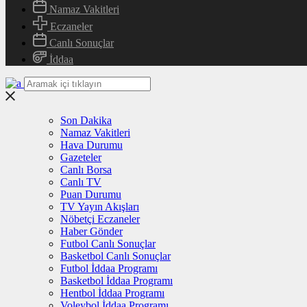
Namaz Vakitleri
Eczaneler
Canlı Sonuçlar
İddaa
Son Dakika
Namaz Vakitleri
Hava Durumu
Gazeteler
Canlı Borsa
Canlı TV
Puan Durumu
TV Yayın Akışları
Nöbetçi Eczaneler
Haber Gönder
Futbol Canlı Sonuçlar
Basketbol Canlı Sonuçlar
Futbol İddaa Programı
Basketbol İddaa Programı
Hentbol İddaa Programı
Voleybol İddaa Programı