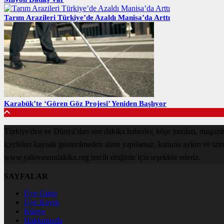
Tarım Arazileri Türkiye’de Azaldı Manisa’da Arttı
Karabük’te ‘Gören Göz Projesi’ Yeniden Başlıyor
Türkiye'den ve Dünya’dan son dakika haberler, köşe yazıları, magaz
içerikleri kaynak gösterilmeden alıntı yapılamaz, kanuna aykırı ve izi
www.yalovasondakika.org tercih ettiğiniz için teşekkür ederiz.
SAYFALAR
Üye Girişi
Üye Kaydı
Künye
Hakkımızda