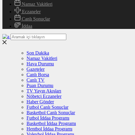
Namaz Vakitleri
Eczaneler
Canlı Sonuçlar
İddaa
Son Dakika
Namaz Vakitleri
Hava Durumu
Gazeteler
Canlı Borsa
Canlı TV
Puan Durumu
TV Yayın Akışları
Nöbetçi Eczaneler
Haber Gönder
Futbol Canlı Sonuçlar
Basketbol Canlı Sonuçlar
Futbol İddaa Programı
Basketbol İddaa Programı
Hentbol İddaa Programı
Voleybol İddaa Programı