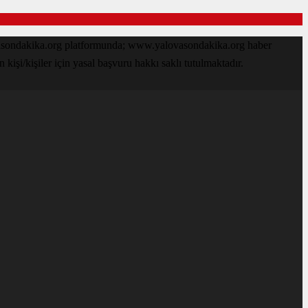
ovasondakika.org platformunda; www.yalovasondakika.org haber
işi/kişiler için yasal başvuru hakkı saklı tutulmaktadır.