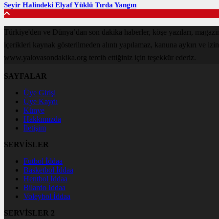
Seyir Halindeki Elyaf Yüklü Tırda Yangın
Türkiye'den ve Dünya’dan son dakika haberler, köşe yazıları, magaz
içerikleri kaynak gösterilmeden alıntı yapılamaz, kanuna aykırı ve izi
www.yalovasondakika.org tercih ettiğiniz için teşekkür ederiz.
SAYFALAR
Üye Girişi
Üye Kaydı
Künye
Hakkımızda
İletişim
SERVİSLER
Futbol İddaa
Basketbol İddaa
Hentbol İddaa
Bilardo İddaa
Voleybol İddaa
SERVİSLER 2