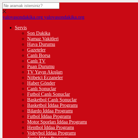
yalovasondakika.org
yalovasondakika.org
Servis
Son Dakika
Namaz Vakitleri
Hava Durumu
Gazeteler
Canlı Borsa
Canlı TV
Puan Durumu
TV Yayın Akışları
Nöbetçi Eczaneler
Haber Gönder
Canlı Sonuçlar
Futbol Canlı Sonuçlar
Basketbol Canlı Sonuçlar
Basketbol İddaa Programı
Bilardo İddaa Programı
Futbol İddaa Programı
Motor Sporları İddaa Programı
Hentbol İddaa Programı
Voleybol İddaa Programı