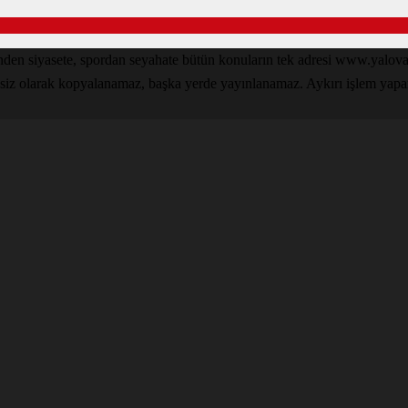
inden siyasete, spordan seyahate bütün konuların tek adresi www.yal
nsiz olarak kopyalanamaz, başka yerde yayınlanamaz. Aykırı işlem yapan k