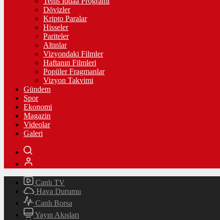
Tenis İddaa Programı
Dövizler
Kripto Paralar
Hisseler
Pariteler
Altınlar
Vizyondaki Filmler
Haftanın Filmleri
Popüler Fragmanlar
Vizyon Takvimi
Gündem
Spor
Ekonomi
Magazin
Videolar
Galeri
Canlı TV
Hava Durumu
Canlı Borsa
Yayın Akışları