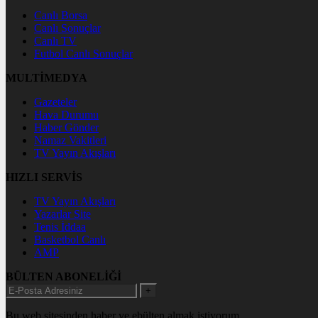
Canlı Borsa
Canlı Sonuçlar
Canlı TV
Futbol Canlı Sonuçlar
MULTİMEDYA
Gazeteler
Hava Durumu
Haber Gönder
Namaz Vakitleri
TV Yayın Akışları
HIZLI SERVİS
TV Yayın Akışları
Yazarlar Site
Tenis İddaa
Basketbol Canlı
AMP
BÜLTEN ABONELİĞİ
+
Bu web sitesinden haber ve ebülten almak istiyorum