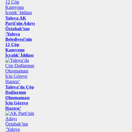
Yalova AK
Parti’nin Adayı
Öztabak’tan
‘Yalova
Belediyesi’nin
12 Çöp
Kamyonu
İcralık’ İddiası
Yalova’da Çöp
Dağlarının
Oluşmaması
İçin Göreve
Hazırız’