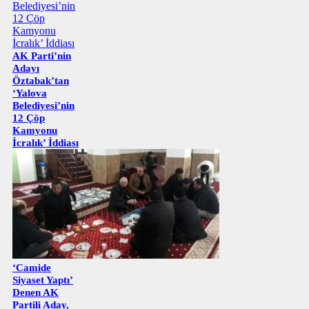
AK Parti’nin
Adayı
Öztabak’tan
‘Yalova
Belediyesi’nin
12 Çöp
Kamyonu
İcralık’ İddiası
‘Camide
Siyaset Yaptı’
Denen AK
Partili Aday,