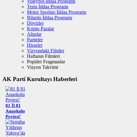
Voleybol İddaa Programı
Tenis İddaa Programı
Motor Sporları İddaa Programı
Bilardo İddaa Programı
Dövizler
Kripto Paralar
Altınlar
Pariteler
Hisseler
Vizyondaki Filmler
Haftanın Filmleri
Popüler Fragmanlar
Vizyon Takvimi
AK Parti Kurultayı Haberleri
81 İl 81
Anaokulu
Projesi’