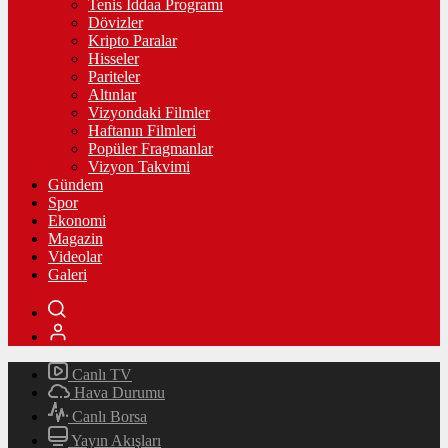
Tenis İddaa Programı
Dövizler
Kripto Paralar
Hisseler
Pariteler
Altınlar
Vizyondaki Filmler
Haftanın Filmleri
Popüler Fragmanlar
Vizyon Takvimi
Gündem
Spor
Ekonomi
Magazin
Videolar
Galeri
Canlı TV
Hava Durumu
Canlı Borsa
Yayın Akışları