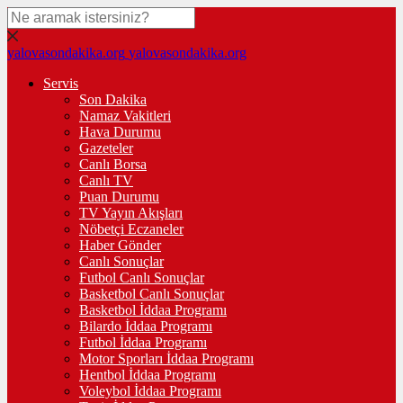
yalovasondakika.org
yalovasondakika.org
Servis
Son Dakika
Namaz Vakitleri
Hava Durumu
Gazeteler
Canlı Borsa
Canlı TV
Puan Durumu
TV Yayın Akışları
Nöbetçi Eczaneler
Haber Gönder
Canlı Sonuçlar
Futbol Canlı Sonuçlar
Basketbol Canlı Sonuçlar
Basketbol İddaa Programı
Bilardo İddaa Programı
Futbol İddaa Programı
Motor Sporları İddaa Programı
Hentbol İddaa Programı
Voleybol İddaa Programı