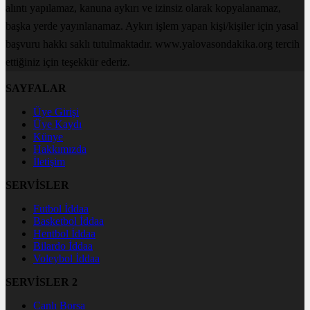
alıntı yapılamaz, kanuna aykırı ve izinsiz olarak kopyalanamaz,
başka yerde yayınlanamaz. Aykırı işlem yapan kişi/kişiler için yasal
başvuru hakkı saklı tutulmaktadır. www.yalovasondakika.org tercih
ettiğiniz için teşekkür ederiz.
SAYFALAR
Üye Girişi
Üye Kaydı
Künye
Hakkımızda
İletişim
SERVİSLER
Futbol İddaa
Basketbol İddaa
Hentbol İddaa
Bilardo İddaa
Voleybol İddaa
SERVİSLER 2
Canlı Borsa