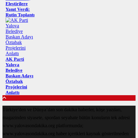
Eleştirilere
Yanıt Verdi:
Rutin Toplantı
AK Parti
Yalova
Belediye
Başkan Adayı
Öztabak
Projelerini
Anlattı
Türkiye'den ve Dünya’dan son dakika haberler, köşe yazıları,
magazinden siyasete, spordan seyahate bütün konuların tek adresi
www.yalovasondakika.org platformunda;
www.yalovasondakika.org haber içerikleri kaynak gösterilmeden