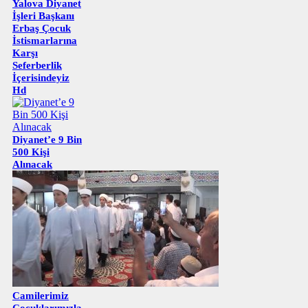
Yalova Diyanet
İşleri Başkanı
Erbaş Çocuk
İstismarlarına
Karşı
Seferberlik
İçerisindeyiz
Hd
Diyanet’e 9 Bin
500 Kişi
Alınacak
Camilerimiz
Çocuklarımızla