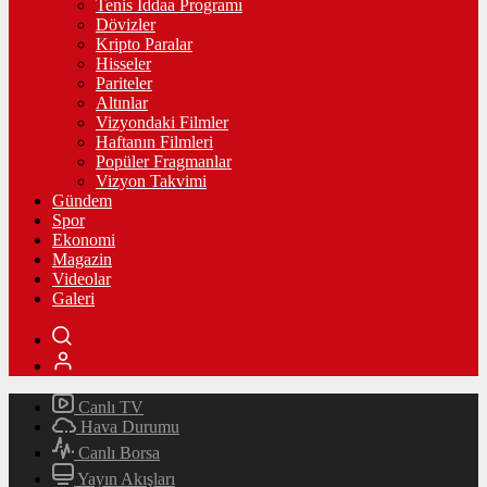
Tenis İddaa Programı
Dövizler
Kripto Paralar
Hisseler
Pariteler
Altınlar
Vizyondaki Filmler
Haftanın Filmleri
Popüler Fragmanlar
Vizyon Takvimi
Gündem
Spor
Ekonomi
Magazin
Videolar
Galeri
Canlı TV
Hava Durumu
Canlı Borsa
Yayın Akışları