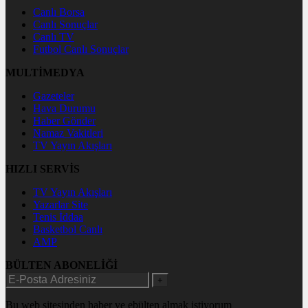
Canlı Borsa
Canlı Sonuçlar
Canlı TV
Futbol Canlı Sonuçlar
MULTİMEDYA
Gazeteler
Hava Durumu
Haber Gönder
Namaz Vakitleri
TV Yayın Akışları
HIZLI SERVİS
TV Yayın Akışları
Yazarlar Site
Tenis İddaa
Basketbol Canlı
AMP
BÜLTEN ABONELİĞİ
+
Bu web sitesinden haber ve ebülten almak istiyorum