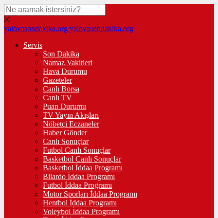
yalovasondakika.org
yalovasondakika.org
Servis
Son Dakika
Namaz Vakitleri
Hava Durumu
Gazeteler
Canlı Borsa
Canlı TV
Puan Durumu
TV Yayın Akışları
Nöbetçi Eczaneler
Haber Gönder
Canlı Sonuçlar
Futbol Canlı Sonuçlar
Basketbol Canlı Sonuçlar
Basketbol İddaa Programı
Bilardo İddaa Programı
Futbol İddaa Programı
Motor Sporları İddaa Programı
Hentbol İddaa Programı
Voleybol İddaa Programı