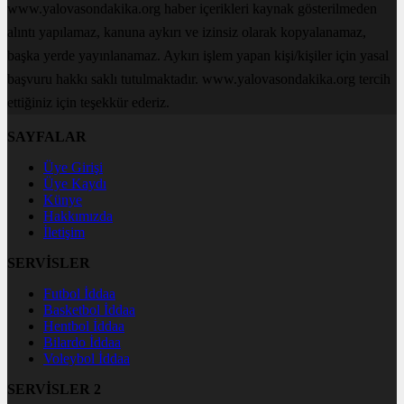
www.yalovasondakika.org haber içerikleri kaynak gösterilmeden
alıntı yapılamaz, kanuna aykırı ve izinsiz olarak kopyalanamaz,
başka yerde yayınlanamaz. Aykırı işlem yapan kişi/kişiler için yasal
başvuru hakkı saklı tutulmaktadır. www.yalovasondakika.org tercih
ettiğiniz için teşekkür ederiz.
SAYFALAR
Üye Girişi
Üye Kaydı
Künye
Hakkımızda
İletişim
SERVİSLER
Futbol İddaa
Basketbol İddaa
Hentbol İddaa
Bilardo İddaa
Voleybol İddaa
SERVİSLER 2