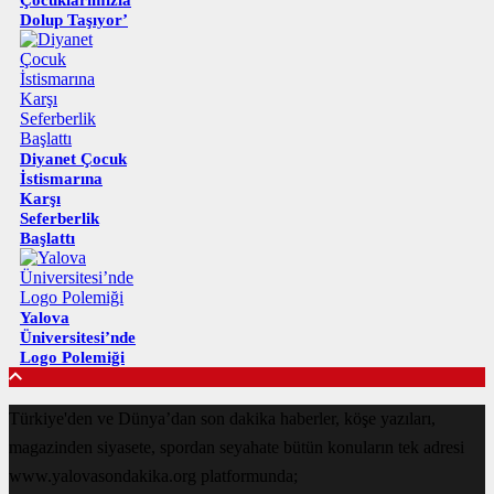
Dolup Taşıyor’
Diyanet Çocuk
İstismarına
Karşı
Seferberlik
Başlattı
Yalova
Üniversitesi’nde
Logo Polemiği
Türkiye'den ve Dünya’dan son dakika haberler, köşe yazıları,
magazinden siyasete, spordan seyahate bütün konuların tek adresi
www.yalovasondakika.org platformunda;