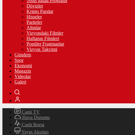
Tenis İddaa Programı
Dövizler
Kripto Paralar
Hisseler
Pariteler
Altınlar
Vizyondaki Filmler
Haftanın Filmleri
Popüler Fragmanlar
Vizyon Takvimi
Gündem
Spor
Ekonomi
Magazin
Videolar
Galeri
Canlı TV
Hava Durumu
Canlı Borsa
Yayın Akışları