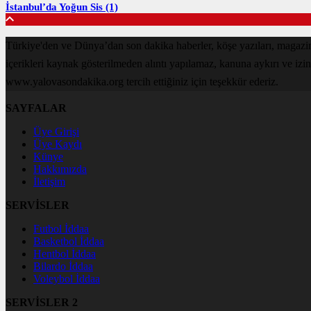
İstanbul’da Yoğun Sis (1)
Türkiye'den ve Dünya’dan son dakika haberler, köşe yazıları, magaz
içerikleri kaynak gösterilmeden alıntı yapılamaz, kanuna aykırı ve izi
www.yalovasondakika.org tercih ettiğiniz için teşekkür ederiz.
SAYFALAR
Üye Girişi
Üye Kaydı
Künye
Hakkımızda
İletişim
SERVİSLER
Futbol İddaa
Basketbol İddaa
Hentbol İddaa
Bilardo İddaa
Voleybol İddaa
SERVİSLER 2