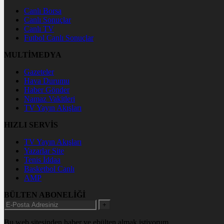
Canlı Borsa
Canlı Sonuçlar
Canlı TV
Futbol Canlı Sonuçlar
MULTİMEDYA
Gazeteler
Hava Durumu
Haber Gönder
Namaz Vakitleri
TV Yayın Akışları
HIZLI SERVİS
TV Yayın Akışları
Yazarlar Site
Tenis İddaa
Basketbol Canlı
AMP
BÜLTEN ABONELİĞİ
+
Bu web sitesinden haber ve ebülten almak istiyorum