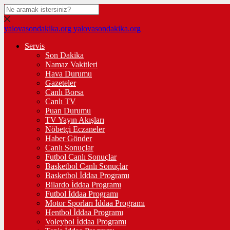
yalovasondakika.org
yalovasondakika.org
Servis
Son Dakika
Namaz Vakitleri
Hava Durumu
Gazeteler
Canlı Borsa
Canlı TV
Puan Durumu
TV Yayın Akışları
Nöbetçi Eczaneler
Haber Gönder
Canlı Sonuçlar
Futbol Canlı Sonuçlar
Basketbol Canlı Sonuçlar
Basketbol İddaa Programı
Bilardo İddaa Programı
Futbol İddaa Programı
Motor Sporları İddaa Programı
Hentbol İddaa Programı
Voleybol İddaa Programı