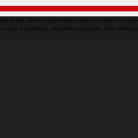
inden siyasete, spordan seyahate bütün konuların tek adresi www.yal
nsiz olarak kopyalanamaz, başka yerde yayınlanamaz. Aykırı işlem yapan k