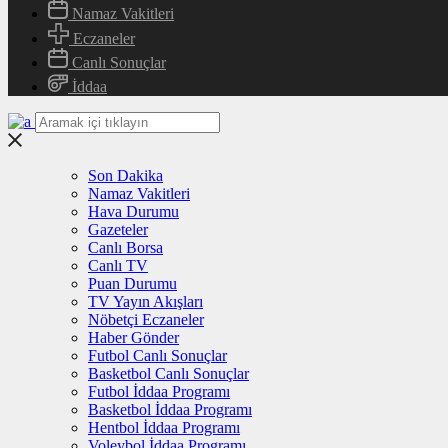
Namaz Vakitleri
Eczaneler
Canlı Sonuçlar
İddaa
Son Dakika
Namaz Vakitleri
Hava Durumu
Gazeteler
Canlı Borsa
Canlı TV
Puan Durumu
TV Yayın Akışları
Nöbetçi Eczaneler
Haber Gönder
Futbol Canlı Sonuçlar
Basketbol Canlı Sonuçlar
Futbol İddaa Programı
Basketbol İddaa Programı
Hentbol İddaa Programı
Voleybol İddaa Programı