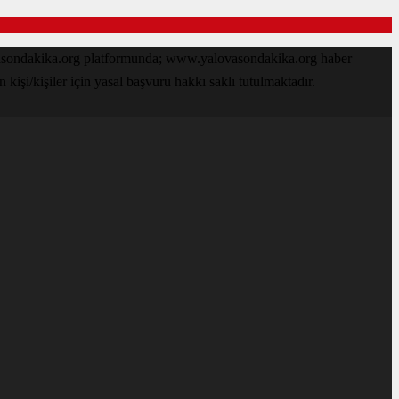
ovasondakika.org platformunda; www.yalovasondakika.org haber
işi/kişiler için yasal başvuru hakkı saklı tutulmaktadır.