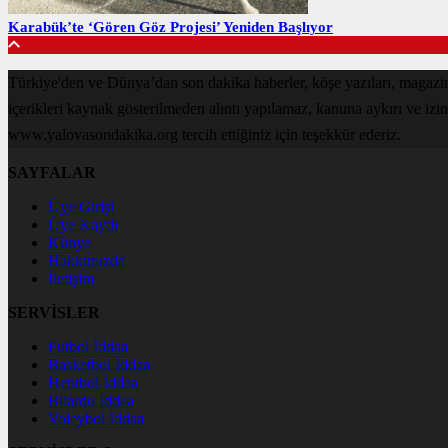
Karabük’te ‘Gören Göz Projesi’ Yeniden Başlıyor
Türkiye'den ve Dünya’dan son dakika haberler, köşe yazıları, magaz
içerikleri kaynak gösterilmeden alıntı yapılamaz, kanuna aykırı ve izi
www.yalovasondakika.org tercih ettiğiniz için teşekkür ederiz.
SAYFALAR
Üye Girişi
Üye Kaydı
Künye
Hakkımızda
İletişim
SERVİSLER
Futbol İddaa
Basketbol İddaa
Hentbol İddaa
Bilardo İddaa
Voleybol İddaa