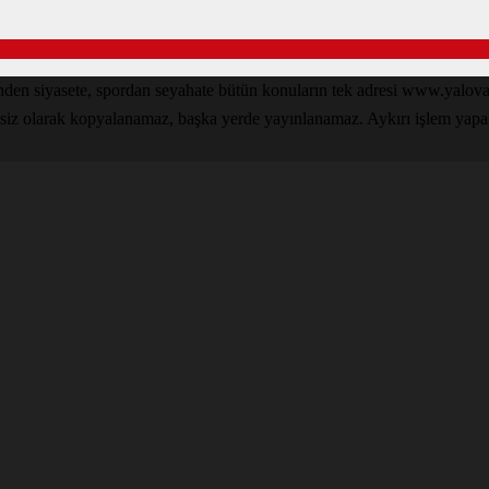
inden siyasete, spordan seyahate bütün konuların tek adresi www.yal
nsiz olarak kopyalanamaz, başka yerde yayınlanamaz. Aykırı işlem yapan k