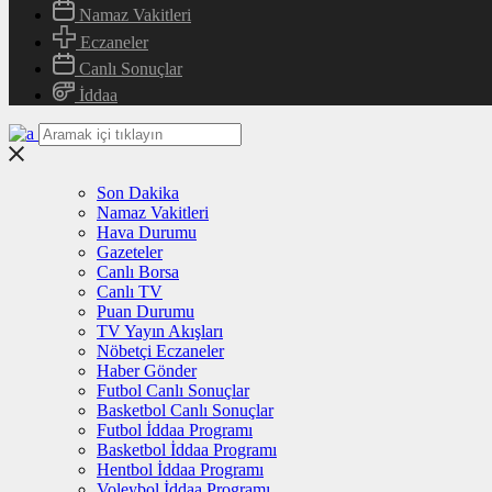
Namaz Vakitleri
Eczaneler
Canlı Sonuçlar
İddaa
Son Dakika
Namaz Vakitleri
Hava Durumu
Gazeteler
Canlı Borsa
Canlı TV
Puan Durumu
TV Yayın Akışları
Nöbetçi Eczaneler
Haber Gönder
Futbol Canlı Sonuçlar
Basketbol Canlı Sonuçlar
Futbol İddaa Programı
Basketbol İddaa Programı
Hentbol İddaa Programı
Voleybol İddaa Programı