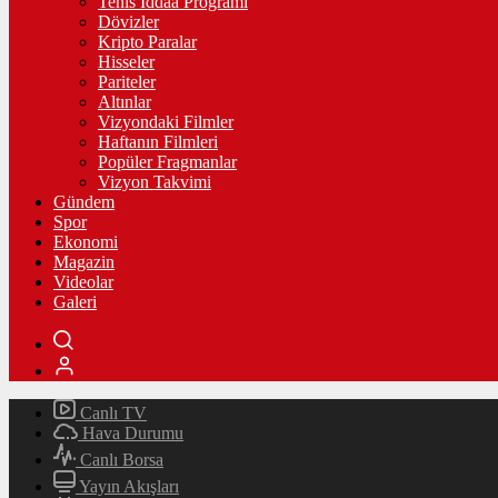
Tenis İddaa Programı
Dövizler
Kripto Paralar
Hisseler
Pariteler
Altınlar
Vizyondaki Filmler
Haftanın Filmleri
Popüler Fragmanlar
Vizyon Takvimi
Gündem
Spor
Ekonomi
Magazin
Videolar
Galeri
Canlı TV
Hava Durumu
Canlı Borsa
Yayın Akışları