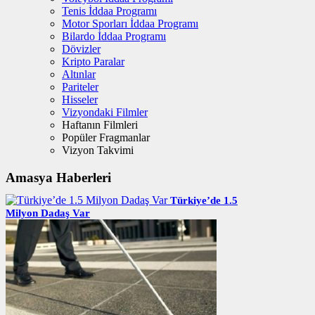
Tenis İddaa Programı
Motor Sporları İddaa Programı
Bilardo İddaa Programı
Dövizler
Kripto Paralar
Altınlar
Pariteler
Hisseler
Vizyondaki Filmler
Haftanın Filmleri
Popüler Fragmanlar
Vizyon Takvimi
Amasya Haberleri
Türkiye’de 1.5
Milyon Dadaş Var