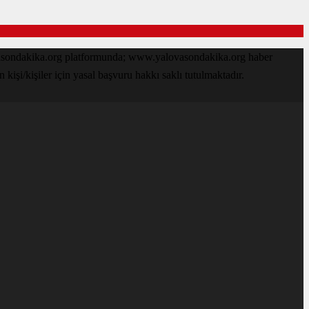
ovasondakika.org platformunda; www.yalovasondakika.org haber
işi/kişiler için yasal başvuru hakkı saklı tutulmaktadır.