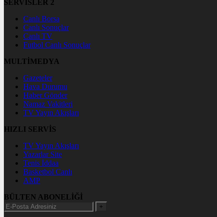
SERVİSLER 2
Canlı Borsa
Canlı Sonuçlar
Canlı TV
Futbol Canlı Sonuçlar
MULTİMEDYA
Gazeteler
Hava Durumu
Haber Gönder
Namaz Vakitleri
TV Yayın Akışları
HIZLI SERVİS
TV Yayın Akışları
Yazarlar Site
Tenis İddaa
Basketbol Canlı
AMP
BÜLTEN ABONELİĞİ
+