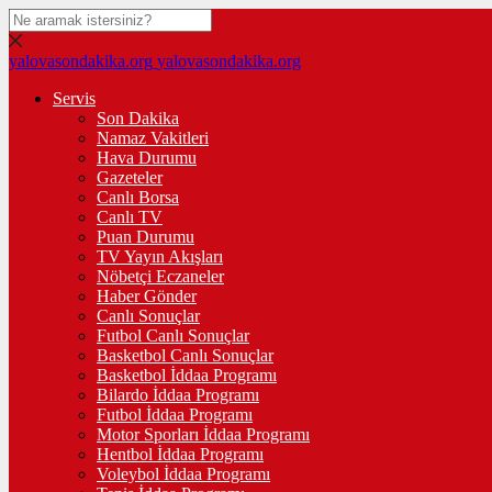
yalovasondakika.org
yalovasondakika.org
Servis
Son Dakika
Namaz Vakitleri
Hava Durumu
Gazeteler
Canlı Borsa
Canlı TV
Puan Durumu
TV Yayın Akışları
Nöbetçi Eczaneler
Haber Gönder
Canlı Sonuçlar
Futbol Canlı Sonuçlar
Basketbol Canlı Sonuçlar
Basketbol İddaa Programı
Bilardo İddaa Programı
Futbol İddaa Programı
Motor Sporları İddaa Programı
Hentbol İddaa Programı
Voleybol İddaa Programı