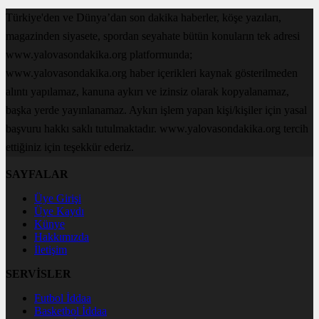
Türkiye'den ve Dünya’dan son dakika haberler, köşe yazıları,
magazinden siyasete, spordan seyahate bütün konuların tek adresi
www.yalovasondakika.org platformunda;
www.yalovasondakika.org haber içerikleri kaynak gösterilmeden
alıntı yapılamaz, kanuna aykırı ve izinsiz olarak kopyalanamaz,
başka yerde yayınlanamaz. Aykırı işlem yapan kişi/kişiler için yasal
başvuru hakkı saklı tutulmaktadır. www.yalovasondakika.org tercih
ettiğiniz için teşekkür ederiz.
SAYFALAR
Üye Girişi
Üye Kaydı
Künye
Hakkımızda
İletişim
SERVİSLER
Futbol İddaa
Basketbol İddaa