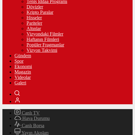
Tenis İddaa Programı
Dövizler
Kripto Paralar
Hisseler
Pariteler
Altınlar
Vizyondaki Filmler
Haftanın Filmleri
Popüler Fragmanlar
Vizyon Takvimi
Gündem
Spor
Ekonomi
Magazin
Videolar
Galeri
Canlı TV
Hava Durumu
Canlı Borsa
Yayın Akışları