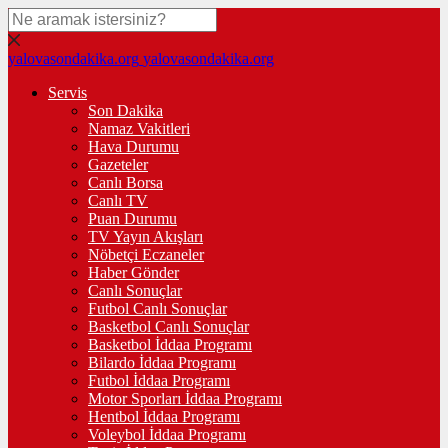
yalovasondakika.org
yalovasondakika.org
Servis
Son Dakika
Namaz Vakitleri
Hava Durumu
Gazeteler
Canlı Borsa
Canlı TV
Puan Durumu
TV Yayın Akışları
Nöbetçi Eczaneler
Haber Gönder
Canlı Sonuçlar
Futbol Canlı Sonuçlar
Basketbol Canlı Sonuçlar
Basketbol İddaa Programı
Bilardo İddaa Programı
Futbol İddaa Programı
Motor Sporları İddaa Programı
Hentbol İddaa Programı
Voleybol İddaa Programı