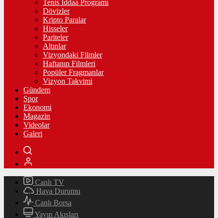
Tenis İddaa Programı
Dövizler
Kripto Paralar
Hisseler
Pariteler
Altınlar
Vizyondaki Filmler
Haftanın Filmleri
Popüler Fragmanlar
Vizyon Takvimi
Gündem
Spor
Ekonomi
Magazin
Videolar
Galeri
Canlı TV
Hava Durumu
Canlı Borsa
Yayın Akışları