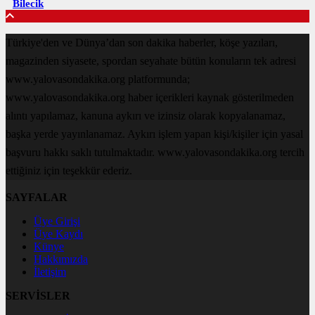
Bilecik
Türkiye'den ve Dünya’dan son dakika haberler, köşe yazıları,
magazinden siyasete, spordan seyahate bütün konuların tek adresi
www.yalovasondakika.org platformunda;
www.yalovasondakika.org haber içerikleri kaynak gösterilmeden
alıntı yapılamaz, kanuna aykırı ve izinsiz olarak kopyalanamaz,
başka yerde yayınlanamaz. Aykırı işlem yapan kişi/kişiler için yasal
başvuru hakkı saklı tutulmaktadır. www.yalovasondakika.org tercih
ettiğiniz için teşekkür ederiz.
SAYFALAR
Üye Girişi
Üye Kaydı
Künye
Hakkımızda
İletişim
SERVİSLER