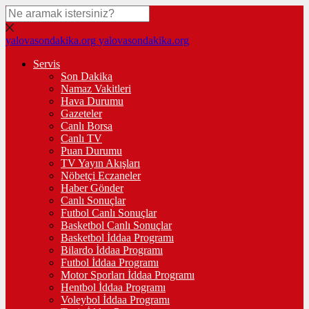
yalovasondakika.org
yalovasondakika.org
Servis
Son Dakika
Namaz Vakitleri
Hava Durumu
Gazeteler
Canlı Borsa
Canlı TV
Puan Durumu
TV Yayın Akışları
Nöbetçi Eczaneler
Haber Gönder
Canlı Sonuçlar
Futbol Canlı Sonuçlar
Basketbol Canlı Sonuçlar
Basketbol İddaa Programı
Bilardo İddaa Programı
Futbol İddaa Programı
Motor Sporları İddaa Programı
Hentbol İddaa Programı
Voleybol İddaa Programı