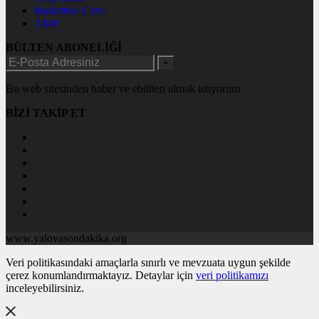
Basketbol Canlı
AMP
BÜLTEN ABONELİĞİ
+
Bu web sitesinden haber ve ebülten almak istiyorum
BİZİ TAKİP ET
www.yalovasondakika.org
Veri politikasındaki amaçlarla sınırlı ve mevzuata uygun şekilde
çerez konumlandırmaktayız. Detaylar için
veri politikamızı
inceleyebilirsiniz.