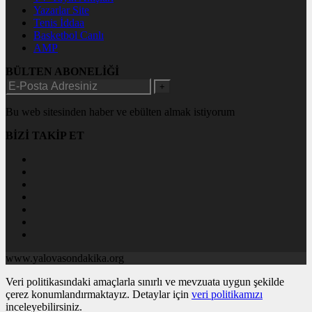
Yazarlar Site
Tenis İddaa
Basketbol Canlı
AMP
BÜLTEN ABONELİĞİ
+
Bu web sitesinden haber ve ebülten almak istiyorum
BİZİ TAKİP ET
www.yalovasondakika.org
Veri politikasındaki amaçlarla sınırlı ve mevzuata uygun şekilde
çerez konumlandırmaktayız. Detaylar için
veri politikamızı
inceleyebilirsiniz.