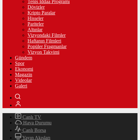
Tenis İddaa Programı
Dövizler
Kripto Paralar
Hisseler
Pariteler
Altınlar
Vizyondaki Filmler
Haftanın Filmleri
Popüler Fragmanlar
Vizyon Takvimi
Gündem
Spor
Ekonomi
Magazin
Videolar
Galeri
Canlı TV
Hava Durumu
Canlı Borsa
Yayın Akışları