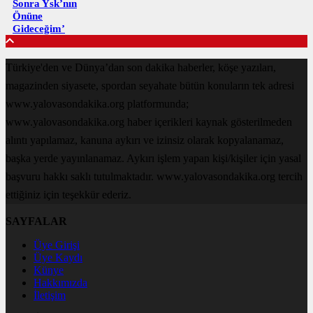
Sonra Ysk’nın
Önüne
Gideceğim’
Türkiye'den ve Dünya’dan son dakika haberler, köşe yazıları,
magazinden siyasete, spordan seyahate bütün konuların tek adresi
www.yalovasondakika.org platformunda;
www.yalovasondakika.org haber içerikleri kaynak gösterilmeden
alıntı yapılamaz, kanuna aykırı ve izinsiz olarak kopyalanamaz,
başka yerde yayınlanamaz. Aykırı işlem yapan kişi/kişiler için yasal
başvuru hakkı saklı tutulmaktadır. www.yalovasondakika.org tercih
ettiğiniz için teşekkür ederiz.
SAYFALAR
Üye Girişi
Üye Kaydı
Künye
Hakkımızda
İletişim