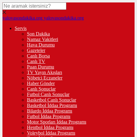
yalovasondakika.org
yalovasondakika.org
Servis
Son Dakika
Namaz Vakitleri
Hava Durumu
Gazeteler
Canlı Borsa
Canlı TV
Puan Durumu
TV Yayın Akışları
Nöbetçi Eczaneler
Haber Gönder
Canlı Sonuçlar
Futbol Canlı Sonuçlar
Basketbol Canlı Sonuçlar
Basketbol İddaa Programı
Bilardo İddaa Programı
Futbol İddaa Programı
Motor Sporları İddaa Programı
Hentbol İddaa Programı
Voleybol İddaa Programı