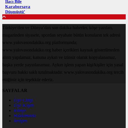
İlacı Bile
Karaborsaya
Düşmüştü’
Türkiye'den ve Dünya’dan son dakika haberler, köşe yazıları,
magazinden siyasete, spordan seyahate bütün konuların tek adresi
www.yalovasondakika.org platformunda;
www.yalovasondakika.org haber içerikleri kaynak gösterilmeden
alıntı yapılamaz, kanuna aykırı ve izinsiz olarak kopyalanamaz,
başka yerde yayınlanamaz. Aykırı işlem yapan kişi/kişiler için yasal
başvuru hakkı saklı tutulmaktadır. www.yalovasondakika.org tercih
ettiğiniz için teşekkür ederiz.
SAYFALAR
Üye Girişi
Üye Kaydı
Künye
Hakkımızda
İletişim