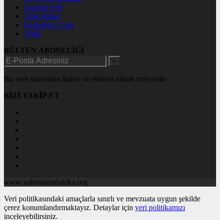
Yazarlar Site
Tenis İddaa
Basketbol Canlı
AMP
BÜLTEN ABONELİĞİ
+
Bu web sitesinden haber ve ebülten almak istiyorum
BİZİ TAKİP ET
www.yalovasondakika.org
Veri politikasındaki amaçlarla sınırlı ve mevzuata uygun şekilde
çerez konumlandırmaktayız. Detaylar için
veri politikamızı
inceleyebilirsiniz.