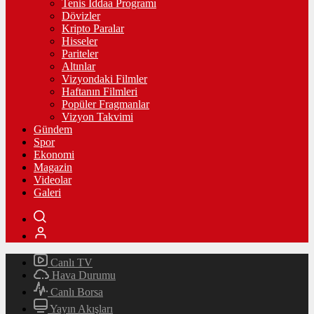
Tenis İddaa Programı
Dövizler
Kripto Paralar
Hisseler
Pariteler
Altınlar
Vizyondaki Filmler
Haftanın Filmleri
Popüler Fragmanlar
Vizyon Takvimi
Gündem
Spor
Ekonomi
Magazin
Videolar
Galeri
Canlı TV
Hava Durumu
Canlı Borsa
Yayın Akışları