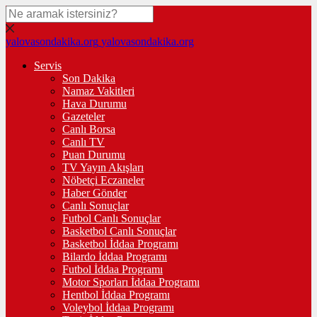
yalovasondakika.org
yalovasondakika.org
Servis
Son Dakika
Namaz Vakitleri
Hava Durumu
Gazeteler
Canlı Borsa
Canlı TV
Puan Durumu
TV Yayın Akışları
Nöbetçi Eczaneler
Haber Gönder
Canlı Sonuçlar
Futbol Canlı Sonuçlar
Basketbol Canlı Sonuçlar
Basketbol İddaa Programı
Bilardo İddaa Programı
Futbol İddaa Programı
Motor Sporları İddaa Programı
Hentbol İddaa Programı
Voleybol İddaa Programı