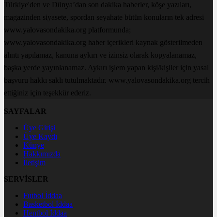
Türkiye'den ve Dünya’dan son dakika haberler, köşe yazıları,
magazinden siyasete, spordan seyahate bütün konuların tek adresi
www.yalovasondakika.org platformunda;
www.yalovasondakika.org haber içerikleri kaynak gösterilmeden
alıntı yapılamaz, kanuna aykırı ve izinsiz olarak kopyalanamaz,
başka yerde yayınlanamaz. Aykırı işlem yapan kişi/kişiler için yasal
başvuru hakkı saklı tutulmaktadır. www.yalovasondakika.org tercih
ettiğiniz için teşekkür ederiz.
SAYFALAR
Üye Girişi
Üye Kaydı
Künye
Hakkımızda
İletişim
SERVİSLER
Futbol İddaa
Basketbol İddaa
Hentbol İddaa