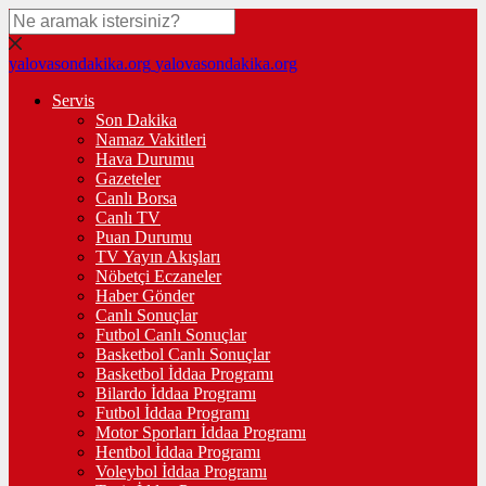
yalovasondakika.org
yalovasondakika.org
Servis
Son Dakika
Namaz Vakitleri
Hava Durumu
Gazeteler
Canlı Borsa
Canlı TV
Puan Durumu
TV Yayın Akışları
Nöbetçi Eczaneler
Haber Gönder
Canlı Sonuçlar
Futbol Canlı Sonuçlar
Basketbol Canlı Sonuçlar
Basketbol İddaa Programı
Bilardo İddaa Programı
Futbol İddaa Programı
Motor Sporları İddaa Programı
Hentbol İddaa Programı
Voleybol İddaa Programı