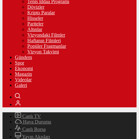
Tenis İddaa Programı
Dövizler
Kripto Paralar
Hisseler
Pariteler
Altınlar
Vizyondaki Filmler
Haftanın Filmleri
Popüler Fragmanlar
Vizyon Takvimi
Gündem
Spor
Ekonomi
Magazin
Videolar
Galeri
Canlı TV
Hava Durumu
Canlı Borsa
Yayın Akışları