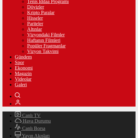
Tenis İddaa Programı
Dövizler
Kripto Paralar
Hisseler
Pariteler
Altınlar
Vizyondaki Filmler
Haftanın Filmleri
Popüler Fragmanlar
Vizyon Takvimi
Gündem
Spor
Ekonomi
Magazin
Videolar
Galeri
Canlı TV
Hava Durumu
Canlı Borsa
Yayın Akışları