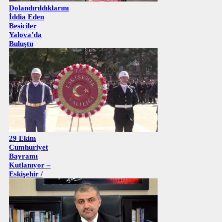
Dolandırıldıklarını
İddia Eden
Besiciler
Yalova’da
Buluştu
29 Ekim
Cumhuriyet
Bayramı
Kutlanıyor –
Eskişehir /