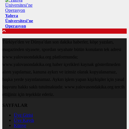
Yalova
Üniversitesi’ne
Operasyon
Türkiye'den ve Dünya’dan son dakika haberler, köşe yazıları,
magazinden siyasete, spordan seyahate bütün konuların tek adresi
www.yalovasondakika.org platformunda;
www.yalovasondakika.org haber içerikleri kaynak gösterilmeden
alıntı yapılamaz, kanuna aykırı ve izinsiz olarak kopyalanamaz,
başka yerde yayınlanamaz. Aykırı işlem yapan kişi/kişiler için yasal
başvuru hakkı saklı tutulmaktadır. www.yalovasondakika.org tercih
ettiğiniz için teşekkür ederiz.
SAYFALAR
Üye Girişi
Üye Kaydı
Künye