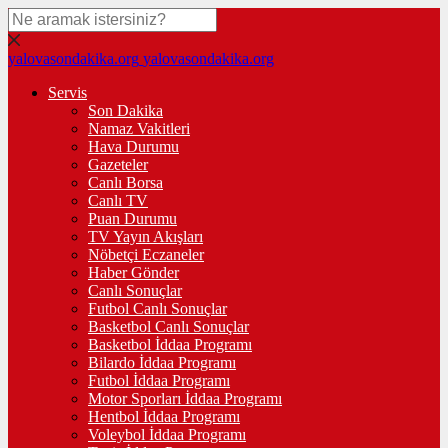
yalovasondakika.org
yalovasondakika.org
Servis
Son Dakika
Namaz Vakitleri
Hava Durumu
Gazeteler
Canlı Borsa
Canlı TV
Puan Durumu
TV Yayın Akışları
Nöbetçi Eczaneler
Haber Gönder
Canlı Sonuçlar
Futbol Canlı Sonuçlar
Basketbol Canlı Sonuçlar
Basketbol İddaa Programı
Bilardo İddaa Programı
Futbol İddaa Programı
Motor Sporları İddaa Programı
Hentbol İddaa Programı
Voleybol İddaa Programı