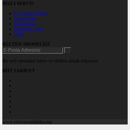
HIZLI SERVİS
TV Yayın Akışları
Yazarlar Site
Tenis İddaa
Basketbol Canlı
AMP
BÜLTEN ABONELİĞİ
+
Bu web sitesinden haber ve ebülten almak istiyorum
BİZİ TAKİP ET
www.yalovasondakika.org