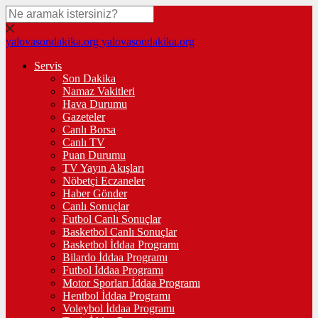
yalovasondakika.org
yalovasondakika.org
Servis
Son Dakika
Namaz Vakitleri
Hava Durumu
Gazeteler
Canlı Borsa
Canlı TV
Puan Durumu
TV Yayın Akışları
Nöbetçi Eczaneler
Haber Gönder
Canlı Sonuçlar
Futbol Canlı Sonuçlar
Basketbol Canlı Sonuçlar
Basketbol İddaa Programı
Bilardo İddaa Programı
Futbol İddaa Programı
Motor Sporları İddaa Programı
Hentbol İddaa Programı
Voleybol İddaa Programı