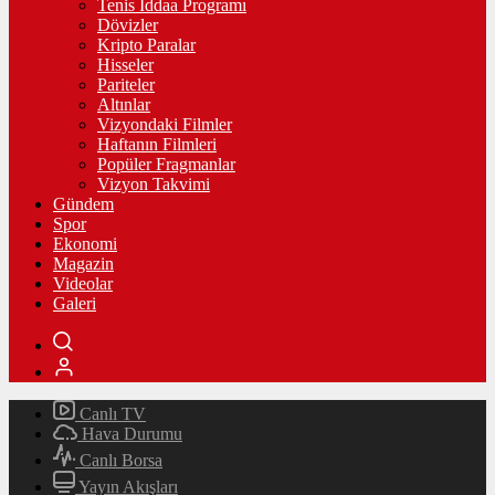
Tenis İddaa Programı
Dövizler
Kripto Paralar
Hisseler
Pariteler
Altınlar
Vizyondaki Filmler
Haftanın Filmleri
Popüler Fragmanlar
Vizyon Takvimi
Gündem
Spor
Ekonomi
Magazin
Videolar
Galeri
Canlı TV
Hava Durumu
Canlı Borsa
Yayın Akışları