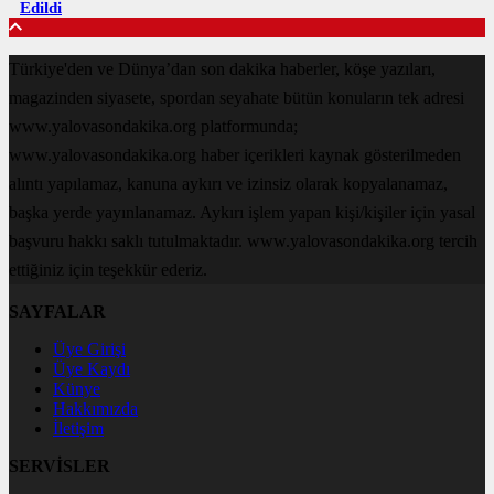
Edildi
Türkiye'den ve Dünya’dan son dakika haberler, köşe yazıları,
magazinden siyasete, spordan seyahate bütün konuların tek adresi
www.yalovasondakika.org platformunda;
www.yalovasondakika.org haber içerikleri kaynak gösterilmeden
alıntı yapılamaz, kanuna aykırı ve izinsiz olarak kopyalanamaz,
başka yerde yayınlanamaz. Aykırı işlem yapan kişi/kişiler için yasal
başvuru hakkı saklı tutulmaktadır. www.yalovasondakika.org tercih
ettiğiniz için teşekkür ederiz.
SAYFALAR
Üye Girişi
Üye Kaydı
Künye
Hakkımızda
İletişim
SERVİSLER