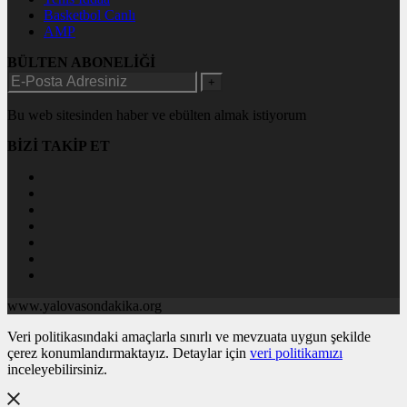
Basketbol Canlı
AMP
BÜLTEN ABONELİĞİ
+
Bu web sitesinden haber ve ebülten almak istiyorum
BİZİ TAKİP ET
www.yalovasondakika.org
Veri politikasındaki amaçlarla sınırlı ve mevzuata uygun şekilde
çerez konumlandırmaktayız. Detaylar için
veri politikamızı
inceleyebilirsiniz.