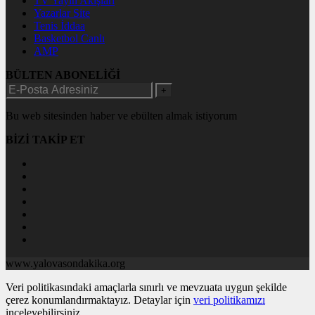
TV Yayın Akışları
Yazarlar Site
Tenis İddaa
Basketbol Canlı
AMP
BÜLTEN ABONELİĞİ
+
Bu web sitesinden haber ve ebülten almak istiyorum
BİZİ TAKİP ET
www.yalovasondakika.org
Veri politikasındaki amaçlarla sınırlı ve mevzuata uygun şekilde
çerez konumlandırmaktayız. Detaylar için
veri politikamızı
inceleyebilirsiniz.