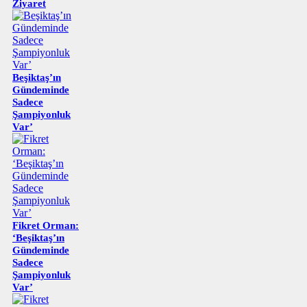
Ziyaret
Beşiktaş’ın
Gündeminde
Sadece
Şampiyonluk
Var’
Fikret Orman:
‘Beşiktaş’ın
Gündeminde
Sadece
Şampiyonluk
Var’