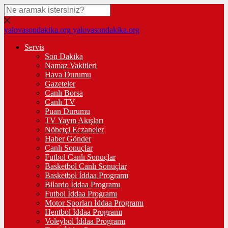
yalovasondakika.org
yalovasondakika.org
Servis
Son Dakika
Namaz Vakitleri
Hava Durumu
Gazeteler
Canlı Borsa
Canlı TV
Puan Durumu
TV Yayın Akışları
Nöbetçi Eczaneler
Haber Gönder
Canlı Sonuçlar
Futbol Canlı Sonuçlar
Basketbol Canlı Sonuçlar
Basketbol İddaa Programı
Bilardo İddaa Programı
Futbol İddaa Programı
Motor Sporları İddaa Programı
Hentbol İddaa Programı
Voleybol İddaa Programı