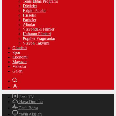
Tenis İddaa Programı
Dövizler
Kripto Paralar
Hisseler
Pariteler
Altınlar
Vizyondaki Filmler
Haftanın Filmleri
Popüler Fragmanlar
Vizyon Takvimi
Gündem
Spor
Ekonomi
Magazin
Videolar
Galeri
Canlı TV
Hava Durumu
Canlı Borsa
Yayın Akışları