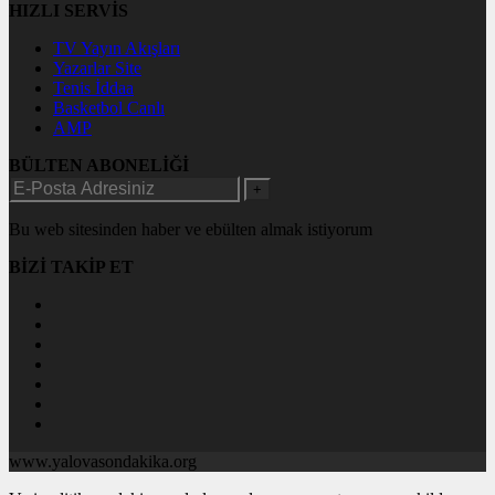
HIZLI SERVİS
TV Yayın Akışları
Yazarlar Site
Tenis İddaa
Basketbol Canlı
AMP
BÜLTEN ABONELİĞİ
+
Bu web sitesinden haber ve ebülten almak istiyorum
BİZİ TAKİP ET
www.yalovasondakika.org