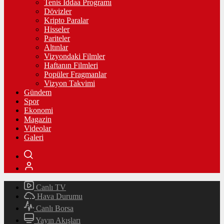
Tenis İddaa Programı
Dövizler
Kripto Paralar
Hisseler
Pariteler
Altınlar
Vizyondaki Filmler
Haftanın Filmleri
Popüler Fragmanlar
Vizyon Takvimi
Gündem
Spor
Ekonomi
Magazin
Videolar
Galeri
Canlı TV
Hava Durumu
Canlı Borsa
Yayın Akışları