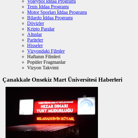
Voleybol İddaa Programı
Tenis İddaa Programı
Motor Sporları İddaa Programı
Bilardo İddaa Programı
Dövizler
Kripto Paralar
Altınlar
Pariteler
Hisseler
Vizyondaki Filmler
Haftanın Filmleri
Popüler Fragmanlar
Vizyon Takvimi
Çanakkale Onsekiz Mart Üniversitesi Haberleri