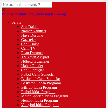
yalovasondakika.org
yalovasondakika.org
Servis
Son Dakika
Namaz Vakitleri
Hava Durumu
Gazeteler
Canlı Borsa
Canlı TV
Puan Durumu
TV Yayın Akışları
Nöbetçi Eczaneler
Haber Gönder
Canlı Sonuçlar
Futbol Canlı Sonuçlar
Basketbol Canlı Sonuçlar
Basketbol İddaa Programı
Bilardo İddaa Programı
Futbol İddaa Programı
Motor Sporları İddaa Programı
Hentbol İddaa Programı
Voleybol İddaa Programı