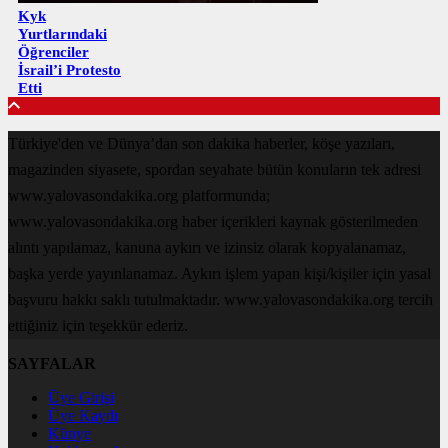
Kyk
Yurtlarındaki
Öğrenciler
İsrail’i Protesto
Etti
Türkiye'den ve Dünya’dan son dakika haberler, köşe yazıları,
magazinden siyasete, spordan seyahate bütün konuların tek adresi
www.yalovasondakika.org platformunda;
www.yalovasondakika.org haber içerikleri kaynak gösterilmeden
alıntı yapılamaz, kanuna aykırı ve izinsiz olarak kopyalanamaz,
başka yerde yayınlanamaz. Aykırı işlem yapan kişi/kişiler için yasal
başvuru hakkı saklı tutulmaktadır. www.yalovasondakika.org tercih
ettiğiniz için teşekkür ederiz.
SAYFALAR
Üye Girişi
Üye Kaydı
Künye