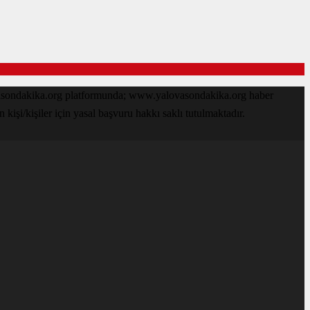
ovasondakika.org platformunda; www.yalovasondakika.org haber
işi/kişiler için yasal başvuru hakkı saklı tutulmaktadır.