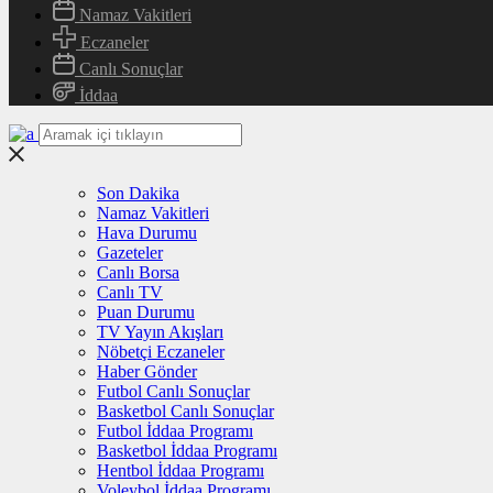
Namaz Vakitleri
Eczaneler
Canlı Sonuçlar
İddaa
Son Dakika
Namaz Vakitleri
Hava Durumu
Gazeteler
Canlı Borsa
Canlı TV
Puan Durumu
TV Yayın Akışları
Nöbetçi Eczaneler
Haber Gönder
Futbol Canlı Sonuçlar
Basketbol Canlı Sonuçlar
Futbol İddaa Programı
Basketbol İddaa Programı
Hentbol İddaa Programı
Voleybol İddaa Programı