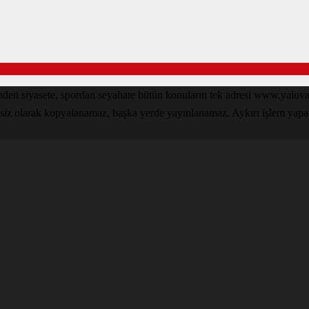
inden siyasete, spordan seyahate bütün konuların tek adresi www.yal
nsiz olarak kopyalanamaz, başka yerde yayınlanamaz. Aykırı işlem yapan k