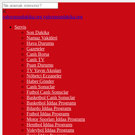
yalovasondakika.org
yalovasondakika.org
Servis
Son Dakika
Namaz Vakitleri
Hava Durumu
Gazeteler
Canlı Borsa
Canlı TV
Puan Durumu
TV Yayın Akışları
Nöbetçi Eczaneler
Haber Gönder
Canlı Sonuçlar
Futbol Canlı Sonuçlar
Basketbol Canlı Sonuçlar
Basketbol İddaa Programı
Bilardo İddaa Programı
Futbol İddaa Programı
Motor Sporları İddaa Programı
Hentbol İddaa Programı
Voleybol İddaa Programı