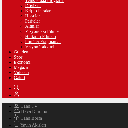
Tenis İddaa Programı
Dövizler
Kripto Paralar
Hisseler
Pariteler
Altınlar
Vizyondaki Filmler
Haftanın Filmleri
Popüler Fragmanlar
Vizyon Takvimi
Gündem
Spor
Ekonomi
Magazin
Videolar
Galeri
Canlı TV
Hava Durumu
Canlı Borsa
Yayın Akışları