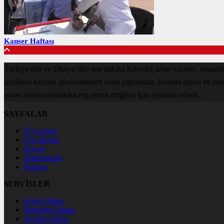
Kanser Haftası
Türkiye'den ve Dünya’dan son dakika haberler, köşe yazıları, magaz
içerikleri kaynak gösterilmeden alıntı yapılamaz, kanuna aykırı ve izi
www.yalovasondakika.org tercih ettiğiniz için teşekkür ederiz.
SAYFALAR
Üye Girişi
Üye Kaydı
Künye
Hakkımızda
İletişim
SERVİSLER
Futbol İddaa
Basketbol İddaa
Hentbol İddaa