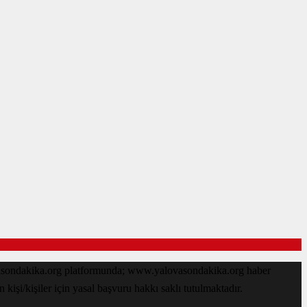
ovasondakika.org platformunda; www.yalovasondakika.org haber
işi/kişiler için yasal başvuru hakkı saklı tutulmaktadır.