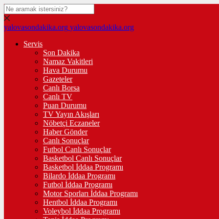
yalovasondakika.org
yalovasondakika.org
Servis
Son Dakika
Namaz Vakitleri
Hava Durumu
Gazeteler
Canlı Borsa
Canlı TV
Puan Durumu
TV Yayın Akışları
Nöbetçi Eczaneler
Haber Gönder
Canlı Sonuçlar
Futbol Canlı Sonuçlar
Basketbol Canlı Sonuçlar
Basketbol İddaa Programı
Bilardo İddaa Programı
Futbol İddaa Programı
Motor Sporları İddaa Programı
Hentbol İddaa Programı
Voleybol İddaa Programı