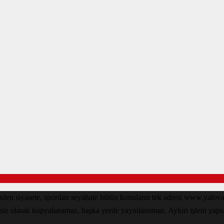
inden siyasete, spordan seyahate bütün konuların tek adresi www.yal
nsiz olarak kopyalanamaz, başka yerde yayınlanamaz. Aykırı işlem yapan k