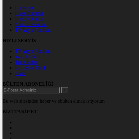
Gazeteler
Hava Durumu
Haber Gönder
Namaz Vakitleri
TV Yayın Akışları
HIZLI SERVİS
TV Yayın Akışları
Yazarlar Site
Tenis İddaa
Basketbol Canlı
AMP
BÜLTEN ABONELİĞİ
+
Bu web sitesinden haber ve ebülten almak istiyorum
BİZİ TAKİP ET