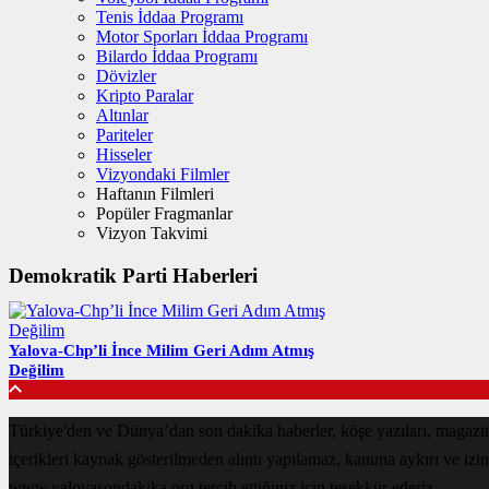
Tenis İddaa Programı
Motor Sporları İddaa Programı
Bilardo İddaa Programı
Dövizler
Kripto Paralar
Altınlar
Pariteler
Hisseler
Vizyondaki Filmler
Haftanın Filmleri
Popüler Fragmanlar
Vizyon Takvimi
Demokratik Parti Haberleri
Yalova-Chp’li İnce Milim Geri Adım Atmış
Değilim
Türkiye'den ve Dünya’dan son dakika haberler, köşe yazıları, magaz
içerikleri kaynak gösterilmeden alıntı yapılamaz, kanuna aykırı ve izi
www.yalovasondakika.org tercih ettiğiniz için teşekkür ederiz.