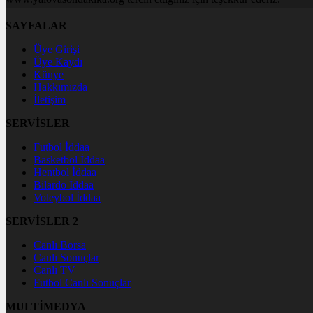
SAYFALAR
Üye Girişi
Üye Kaydı
Künye
Hakkımızda
İletişim
SERVİSLER
Futbol İddaa
Basketbol İddaa
Hentbol İddaa
Bilardo İddaa
Voleybol İddaa
SERVİSLER 2
Canlı Borsa
Canlı Sonuçlar
Canlı TV
Futbol Canlı Sonuçlar
MULTİMEDYA