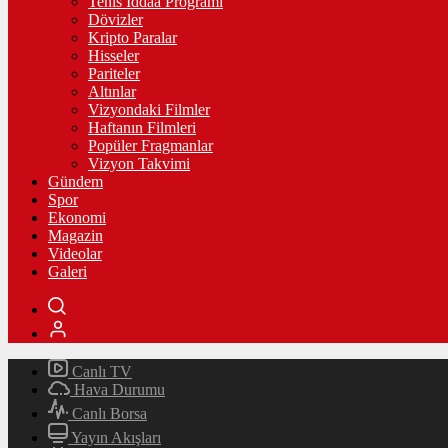
Tenis İddaa Programı
Dövizler
Kripto Paralar
Hisseler
Pariteler
Altınlar
Vizyondaki Filmler
Haftanın Filmleri
Popüler Fragmanlar
Vizyon Takvimi
Gündem
Spor
Ekonomi
Magazin
Videolar
Galeri
Canlı TV
Hava Durumu
Canlı Borsa
Yayın Akışları