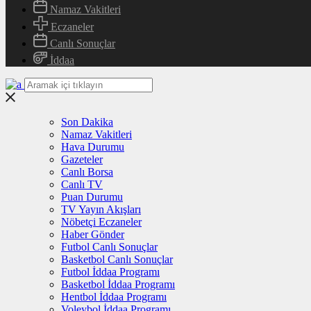
Namaz Vakitleri
Eczaneler
Canlı Sonuçlar
İddaa
Son Dakika
Namaz Vakitleri
Hava Durumu
Gazeteler
Canlı Borsa
Canlı TV
Puan Durumu
TV Yayın Akışları
Nöbetçi Eczaneler
Haber Gönder
Futbol Canlı Sonuçlar
Basketbol Canlı Sonuçlar
Futbol İddaa Programı
Basketbol İddaa Programı
Hentbol İddaa Programı
Voleybol İddaa Programı