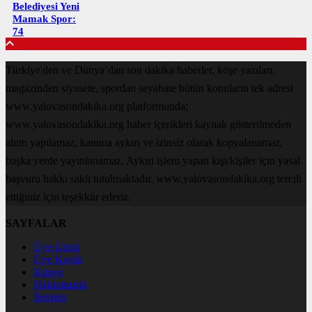
Belediyesi Yeni
Mamak Spor:
74
Türkiye'den ve Dünya’dan son dakika haberler, köşe yazıları,
magazinden siyasete, spordan seyahate bütün konuların tek adresi
www.yalovasondakika.org platformunda;
www.yalovasondakika.org haber içerikleri kaynak gösterilmeden
alıntı yapılamaz, kanuna aykırı ve izinsiz olarak kopyalanamaz,
başka yerde yayınlanamaz. Aykırı işlem yapan kişi/kişiler için yasal
başvuru hakkı saklı tutulmaktadır. www.yalovasondakika.org tercih
ettiğiniz için teşekkür ederiz.
SAYFALAR
Üye Girişi
Üye Kaydı
Künye
Hakkımızda
İletişim