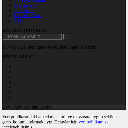
TV Yayın Akışları
Yazarlar Site
Tenis İddaa
Basketbol Canlı
AMP
BÜLTEN ABONELİĞİ
+
Bu web sitesinden haber ve ebülten almak istiyorum
BİZİ TAKİP ET
www.yalovasondakika.org
Veri politikasındaki amaçlarla sınırlı ve mevzuata uygun şekilde
çerez konumlandırmaktayız. Detaylar için
veri politikamızı
inceleyebilirsiniz.