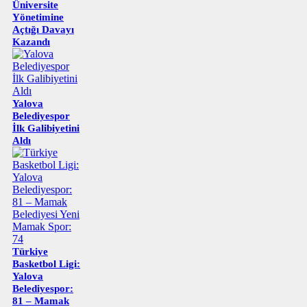
Üniversite
Yönetimine
Açtığı Davayı
Kazandı
Yalova
Belediyespor
İlk Galibiyetini
Aldı
Türkiye
Basketbol Ligi:
Yalova
Belediyespor:
81 – Mamak