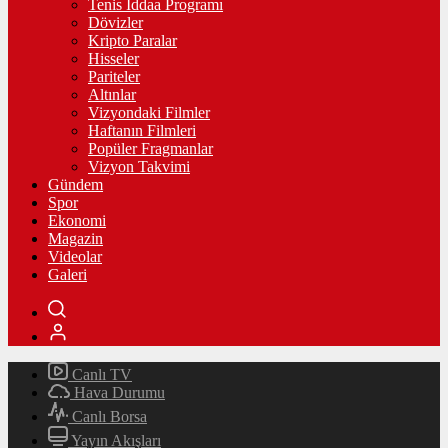
Tenis İddaa Programı
Dövizler
Kripto Paralar
Hisseler
Pariteler
Altınlar
Vizyondaki Filmler
Haftanın Filmleri
Popüler Fragmanlar
Vizyon Takvimi
Gündem
Spor
Ekonomi
Magazin
Videolar
Galeri
Canlı TV
Hava Durumu
Canlı Borsa
Yayın Akışları