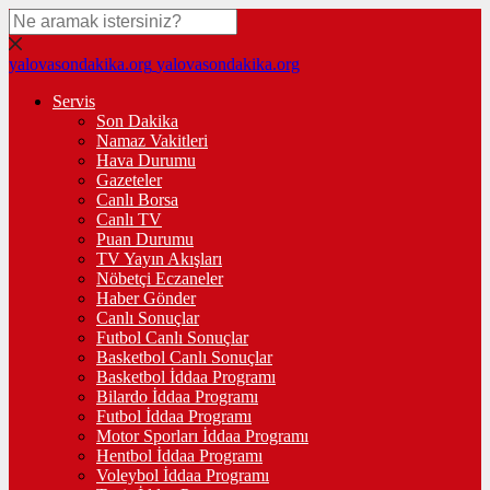
yalovasondakika.org
yalovasondakika.org
Servis
Son Dakika
Namaz Vakitleri
Hava Durumu
Gazeteler
Canlı Borsa
Canlı TV
Puan Durumu
TV Yayın Akışları
Nöbetçi Eczaneler
Haber Gönder
Canlı Sonuçlar
Futbol Canlı Sonuçlar
Basketbol Canlı Sonuçlar
Basketbol İddaa Programı
Bilardo İddaa Programı
Futbol İddaa Programı
Motor Sporları İddaa Programı
Hentbol İddaa Programı
Voleybol İddaa Programı