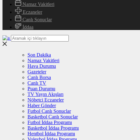
Namaz Vakitleri
Eczaneler
Canlı Sonuçlar
İddaa
Son Dakika
Namaz Vakitleri
Hava Durumu
Gazeteler
Canlı Borsa
Canlı TV
Puan Durumu
TV Yayın Akışları
Nöbetçi Eczaneler
Haber Gönder
Futbol Canlı Sonuçlar
Basketbol Canlı Sonuçlar
Futbol İddaa Programı
Basketbol İddaa Programı
Hentbol İddaa Programı
Voleybol İddaa Programı