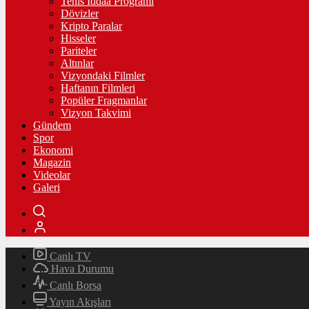
Tenis İddaa Programı
Dövizler
Kripto Paralar
Hisseler
Pariteler
Altınlar
Vizyondaki Filmler
Haftanın Filmleri
Popüler Fragmanlar
Vizyon Takvimi
Gündem
Spor
Ekonomi
Magazin
Videolar
Galeri
Canlı TV
Hava Durumu
Canlı Borsa
Yayın Akışları