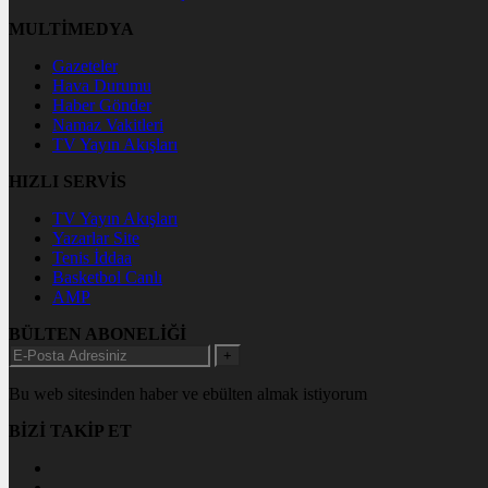
MULTİMEDYA
Gazeteler
Hava Durumu
Haber Gönder
Namaz Vakitleri
TV Yayın Akışları
HIZLI SERVİS
TV Yayın Akışları
Yazarlar Site
Tenis İddaa
Basketbol Canlı
AMP
BÜLTEN ABONELİĞİ
+
Bu web sitesinden haber ve ebülten almak istiyorum
BİZİ TAKİP ET