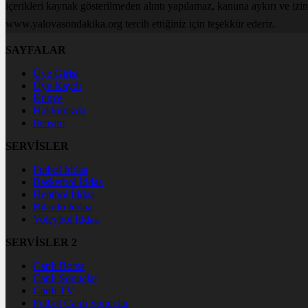
içerikleri kaynak gösterilmeden alıntı yapılamaz, kanuna aykırı ve izi
www.yalovasondakika.org tercih ettiğiniz için teşekkür ederiz.
SAYFALAR
Üye Girişi
Üye Kaydı
Künye
Hakkımızda
İletişim
SERVİSLER
Futbol İddaa
Basketbol İddaa
Hentbol İddaa
Bilardo İddaa
Voleybol İddaa
SERVİSLER 2
Canlı Borsa
Canlı Sonuçlar
Canlı TV
Futbol Canlı Sonuçlar