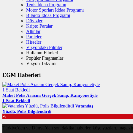
Tenis İddaa Programı
Motor Sporları İddaa Programı
Bilardo İddaa Programı
Dövizler
Kripto Paralar
Altınlar
Pariteler
Hisseler
Vizyondaki Filmler
Haftanın Filmleri
Popüler Fragmanlar
Vizyon Takvimi
EGM Haberleri
Maket Polis Aracını Gerçek Sanıp, Kamyonetiyle
1 Saat Bekledi
Vatandaş
Yüzdü, Polis Bilgilendirdi
Türkiye'den ve Dünya’dan son dakika haberler, köşe yazıları, magaz