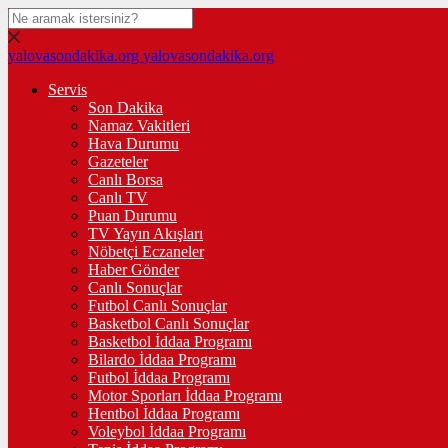
yalovasondakika.org
yalovasondakika.org
Servis
Son Dakika
Namaz Vakitleri
Hava Durumu
Gazeteler
Canlı Borsa
Canlı TV
Puan Durumu
TV Yayın Akışları
Nöbetçi Eczaneler
Haber Gönder
Canlı Sonuçlar
Futbol Canlı Sonuçlar
Basketbol Canlı Sonuçlar
Basketbol İddaa Programı
Bilardo İddaa Programı
Futbol İddaa Programı
Motor Sporları İddaa Programı
Hentbol İddaa Programı
Voleybol İddaa Programı