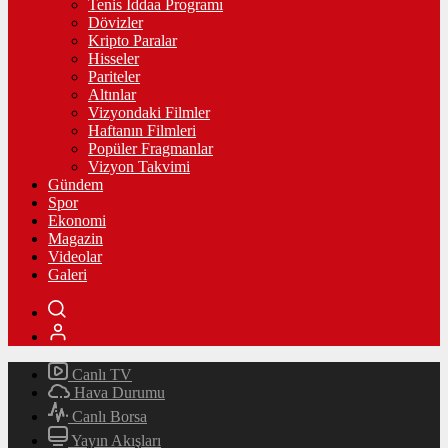
Tenis İddaa Programı
Dövizler
Kripto Paralar
Hisseler
Pariteler
Altınlar
Vizyondaki Filmler
Haftanın Filmleri
Popüler Fragmanlar
Vizyon Takvimi
Gündem
Spor
Ekonomi
Magazin
Videolar
Galeri
Canlı TV
Hava Durumu
Canlı Borsa
Yayın Akışları