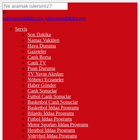
yalovasondakika.org
yalovasondakika.org
Servis
Son Dakika
Namaz Vakitleri
Hava Durumu
Gazeteler
Canlı Borsa
Canlı TV
Puan Durumu
TV Yayın Akışları
Nöbetçi Eczaneler
Haber Gönder
Canlı Sonuçlar
Futbol Canlı Sonuçlar
Basketbol Canlı Sonuçlar
Basketbol İddaa Programı
Bilardo İddaa Programı
Futbol İddaa Programı
Motor Sporları İddaa Programı
Hentbol İddaa Programı
Voleybol İddaa Programı