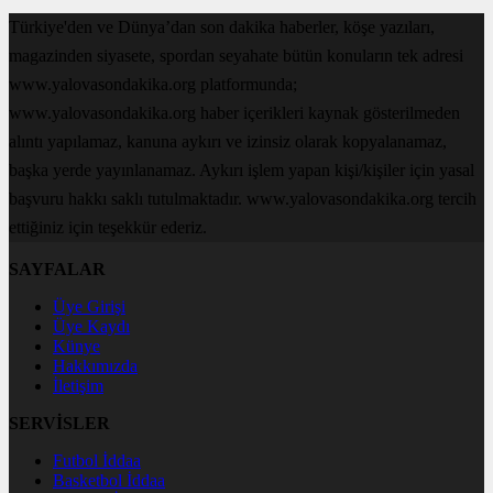
Türkiye'den ve Dünya’dan son dakika haberler, köşe yazıları,
magazinden siyasete, spordan seyahate bütün konuların tek adresi
www.yalovasondakika.org platformunda;
www.yalovasondakika.org haber içerikleri kaynak gösterilmeden
alıntı yapılamaz, kanuna aykırı ve izinsiz olarak kopyalanamaz,
başka yerde yayınlanamaz. Aykırı işlem yapan kişi/kişiler için yasal
başvuru hakkı saklı tutulmaktadır. www.yalovasondakika.org tercih
ettiğiniz için teşekkür ederiz.
SAYFALAR
Üye Girişi
Üye Kaydı
Künye
Hakkımızda
İletişim
SERVİSLER
Futbol İddaa
Basketbol İddaa