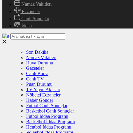
Namaz Vakitleri
Eczaneler
Canlı Sonuçlar
İddaa
Son Dakika
Namaz Vakitleri
Hava Durumu
Gazeteler
Canlı Borsa
Canlı TV
Puan Durumu
TV Yayın Akışları
Nöbetçi Eczaneler
Haber Gönder
Futbol Canlı Sonuçlar
Basketbol Canlı Sonuçlar
Futbol İddaa Programı
Basketbol İddaa Programı
Hentbol İddaa Programı
Voleybol İddaa Programı