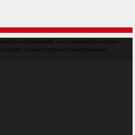
ovasondakika.org platformunda; www.yalovasondakika.org haber
işi/kişiler için yasal başvuru hakkı saklı tutulmaktadır.