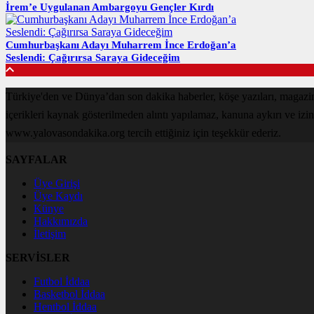
İrem’e Uygulanan Ambargoyu Gençler Kırdı
Cumhurbaşkanı Adayı Muharrem İnce Erdoğan’a
Seslendi: Çağırırsa Saraya Gideceğim
Türkiye'den ve Dünya’dan son dakika haberler, köşe yazıları, magaz
içerikleri kaynak gösterilmeden alıntı yapılamaz, kanuna aykırı ve izi
www.yalovasondakika.org tercih ettiğiniz için teşekkür ederiz.
SAYFALAR
Üye Girişi
Üye Kaydı
Künye
Hakkımızda
İletişim
SERVİSLER
Futbol İddaa
Basketbol İddaa
Hentbol İddaa