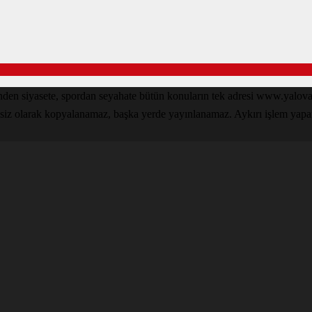
inden siyasete, spordan seyahate bütün konuların tek adresi www.yal
nsiz olarak kopyalanamaz, başka yerde yayınlanamaz. Aykırı işlem yapan k