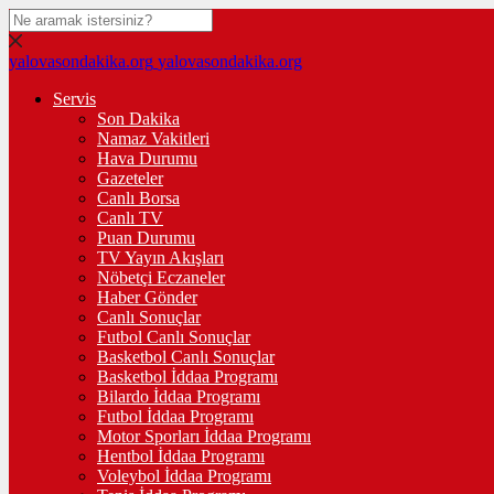
yalovasondakika.org
yalovasondakika.org
Servis
Son Dakika
Namaz Vakitleri
Hava Durumu
Gazeteler
Canlı Borsa
Canlı TV
Puan Durumu
TV Yayın Akışları
Nöbetçi Eczaneler
Haber Gönder
Canlı Sonuçlar
Futbol Canlı Sonuçlar
Basketbol Canlı Sonuçlar
Basketbol İddaa Programı
Bilardo İddaa Programı
Futbol İddaa Programı
Motor Sporları İddaa Programı
Hentbol İddaa Programı
Voleybol İddaa Programı