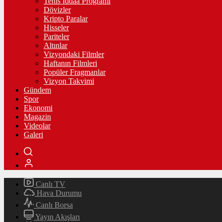
Tenis İddaa Programı
Dövizler
Kripto Paralar
Hisseler
Pariteler
Altınlar
Vizyondaki Filmler
Haftanın Filmleri
Popüler Fragmanlar
Vizyon Takvimi
Gündem
Spor
Ekonomi
Magazin
Videolar
Galeri
Canlı TV
Hava Durumu
Canlı Borsa
Yayın Akışları