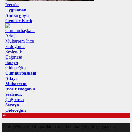
İrem’e
Uygulanan
Ambargoyu
Gençler Kırdı
Cumhurbaşkanı
Adayı
Muharrem
İnce Erdoğan’a
Seslendi:
Çağırırsa
Saraya
Gideceğim
Türkiye'den ve Dünya’dan son dakika haberler, köşe yazıları,