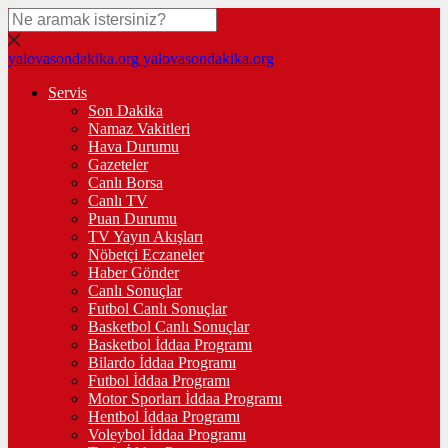
yalovasondakika.org
yalovasondakika.org
Servis
Son Dakika
Namaz Vakitleri
Hava Durumu
Gazeteler
Canlı Borsa
Canlı TV
Puan Durumu
TV Yayın Akışları
Nöbetçi Eczaneler
Haber Gönder
Canlı Sonuçlar
Futbol Canlı Sonuçlar
Basketbol Canlı Sonuçlar
Basketbol İddaa Programı
Bilardo İddaa Programı
Futbol İddaa Programı
Motor Sporları İddaa Programı
Hentbol İddaa Programı
Voleybol İddaa Programı