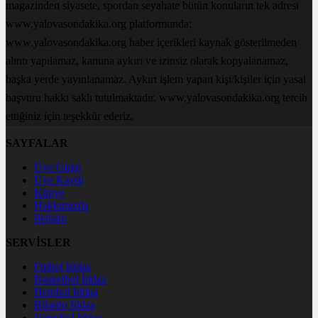
magazinden siyasete, spordan seyahate bütün konuların tek adresi
www.yalovasondakika.org platformunda;
www.yalovasondakika.org haber içerikleri kaynak gösterilmeden
alıntı yapılamaz, kanuna aykırı ve izinsiz olarak kopyalanamaz,
başka yerde yayınlanamaz. Aykırı işlem yapan kişi/kişiler için yasal
başvuru hakkı saklı tutulmaktadır. www.yalovasondakika.org tercih
ettiğiniz için teşekkür ederiz.
SAYFALAR
Üye Girişi
Üye Kaydı
Künye
Hakkımızda
İletişim
SERVİSLER
Futbol İddaa
Basketbol İddaa
Hentbol İddaa
Bilardo İddaa
Voleybol İddaa