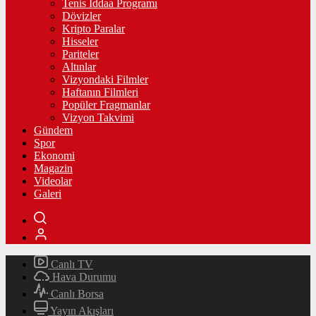
Tenis İddaa Programı
Dövizler
Kripto Paralar
Hisseler
Pariteler
Altınlar
Vizyondaki Filmler
Haftanın Filmleri
Popüler Fragmanlar
Vizyon Takvimi
Gündem
Spor
Ekonomi
Magazin
Videolar
Galeri
Canlı TV
Hava Durumu
Canlı Borsa
Yayın Akışları