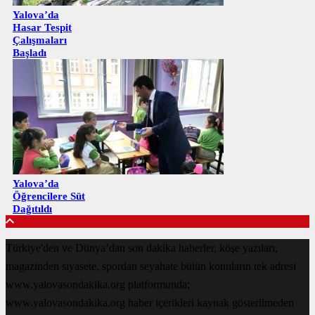
Yalova’da
Hasar Tespit
Çalışmaları
Başladı
Yalova’da
Öğrencilere Süt
Dağıtıldı
Türkiye'den ve Dünya’dan son dakika haberler, köşe yazıları,
magazinden siyasete, spordan seyahate bütün konuların tek adresi
www.yalovasondakika.org platformunda;
www.yalovasondakika.org haber içerikleri kaynak gösterilmeden