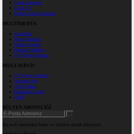
Canlı Sonuçlar
Canlı TV
Futbol Canlı Sonuçlar
MULTİMEDYA
Gazeteler
Hava Durumu
Haber Gönder
Namaz Vakitleri
TV Yayın Akışları
HIZLI SERVİS
TV Yayın Akışları
Yazarlar Site
Tenis İddaa
Basketbol Canlı
AMP
BÜLTEN ABONELİĞİ
+
Bu web sitesinden haber ve ebülten almak istiyorum