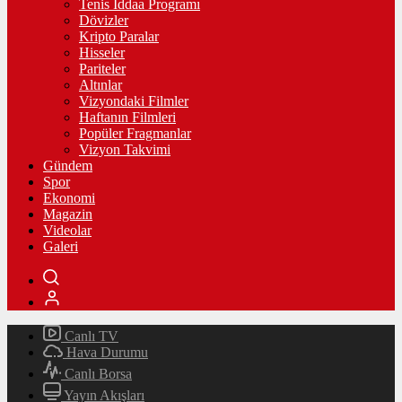
Tenis İddaa Programı
Dövizler
Kripto Paralar
Hisseler
Pariteler
Altınlar
Vizyondaki Filmler
Haftanın Filmleri
Popüler Fragmanlar
Vizyon Takvimi
Gündem
Spor
Ekonomi
Magazin
Videolar
Galeri
Canlı TV
Hava Durumu
Canlı Borsa
Yayın Akışları