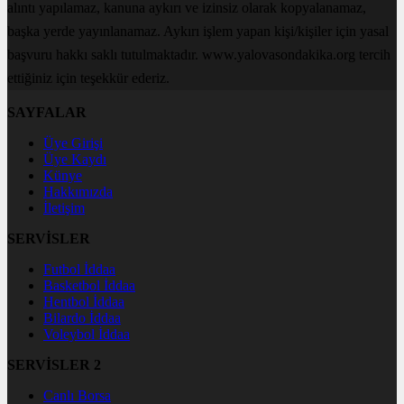
alıntı yapılamaz, kanuna aykırı ve izinsiz olarak kopyalanamaz,
başka yerde yayınlanamaz. Aykırı işlem yapan kişi/kişiler için yasal
başvuru hakkı saklı tutulmaktadır. www.yalovasondakika.org tercih
ettiğiniz için teşekkür ederiz.
SAYFALAR
Üye Girişi
Üye Kaydı
Künye
Hakkımızda
İletişim
SERVİSLER
Futbol İddaa
Basketbol İddaa
Hentbol İddaa
Bilardo İddaa
Voleybol İddaa
SERVİSLER 2
Canlı Borsa