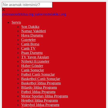
yalovasondakika.org
yalovasondakika.org
Servis
Son Dakika
Namaz Vakitleri
Hava Durumu
Gazeteler
Canlı Borsa
Canlı TV
Puan Durumu
TV Yayın Akışları
Nöbetçi Eczaneler
Haber Gönder
Canlı Sonuçlar
Futbol Canlı Sonuçlar
Basketbol Canlı Sonuçlar
Basketbol İddaa Programı
Bilardo İddaa Programı
Futbol İddaa Programı
Motor Sporları İddaa Programı
Hentbol İddaa Programı
Voleybol İddaa Programı