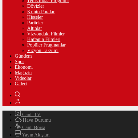
Tenis İddaa Programı
Dövizler
Kripto Paralar
Hisseler
Pariteler
Altınlar
Vizyondaki Filmler
Haftanın Filmleri
Popüler Fragmanlar
Vizyon Takvimi
Gündem
Spor
Ekonomi
Magazin
Videolar
Galeri
Canlı TV
Hava Durumu
Canlı Borsa
Yayın Akışları