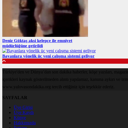
Deniz Göktaş aksi kelepçe ile emniyet
müdürlüğüne getirildi
Bayanlara yönelik üç yeni çalışma sistemi geliyor
Türkiye'den ve Dünya’dan son dakika haberler, köşe yazıları, magaz
içerikleri kaynak gösterilmeden alıntı yapılamaz, kanuna aykırı ve izi
www.yalovasondakika.org tercih ettiğiniz için teşekkür ederiz.
SAYFALAR
Üye Girişi
Üye Kaydı
Künye
Hakkımızda
İletişim