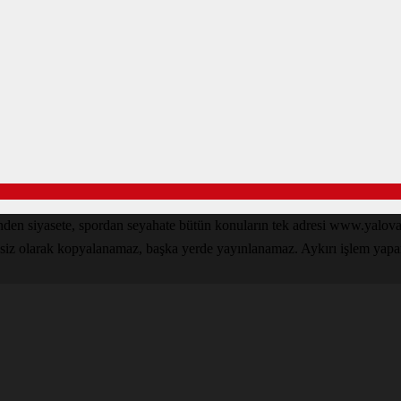
inden siyasete, spordan seyahate bütün konuların tek adresi www.yal
nsiz olarak kopyalanamaz, başka yerde yayınlanamaz. Aykırı işlem yapan k