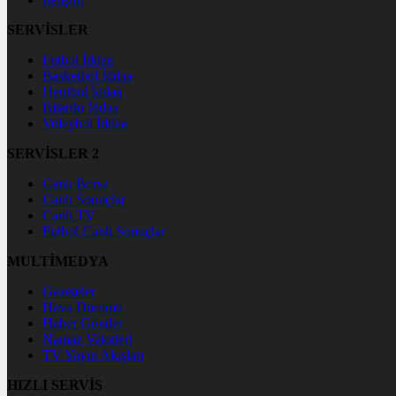
SERVİSLER
Futbol İddaa
Basketbol İddaa
Hentbol İddaa
Bilardo İddaa
Voleybol İddaa
SERVİSLER 2
Canlı Borsa
Canlı Sonuçlar
Canlı TV
Futbol Canlı Sonuçlar
MULTİMEDYA
Gazeteler
Hava Durumu
Haber Gönder
Namaz Vakitleri
TV Yayın Akışları
HIZLI SERVİS