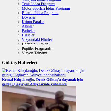
Tenis İddaa Programı
Motor Sporları İddaa Programı
Bilardo İddaa Programı
Dövizler
Kripto Paralar
Altınlar
Pariteler
Hisseler
Vizyondaki Filmler
Haftanın Filmleri
Popüler Fragmanlar
Vizyon Takvimi
Göktaş Haberleri
Kemal Kılıçdaroğlu, Deniz Göktaş’a dayanak için
geldiği Çağlayan Adliyesi’nde yuhalandı