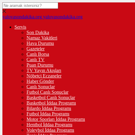
yalovasondakika.org
yalovasondakika.org
Servis
Son Dakika
Namaz Vakitleri
Hava Durumu
Gazeteler
Canlı Borsa
Canlı TV
Puan Durumu
TV Yayın Akışları
Nöbetçi Eczaneler
Haber Gönder
Canlı Sonuçlar
Futbol Canlı Sonuçlar
Basketbol Canlı Sonuçlar
Basketbol İddaa Programı
Bilardo İddaa Programı
Futbol İddaa Programı
Motor Sporları İddaa Programı
Hentbol İddaa Programı
Voleybol İddaa Programı