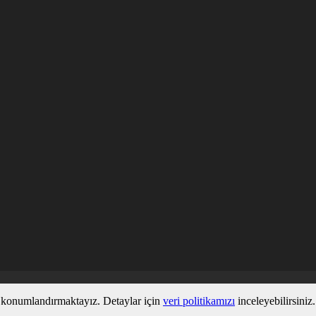
ez konumlandırmaktayız. Detaylar için
veri politikamızı
inceleyebilirsiniz.