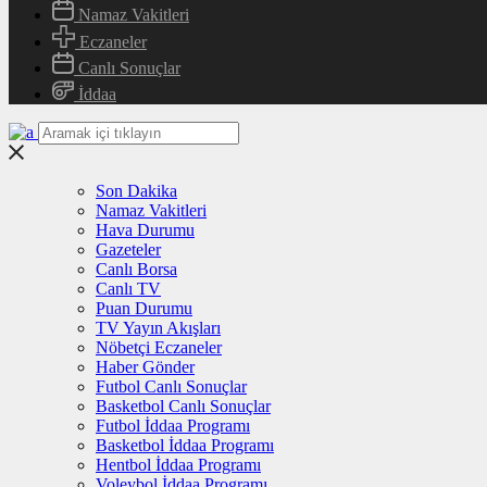
Namaz Vakitleri
Eczaneler
Canlı Sonuçlar
İddaa
Son Dakika
Namaz Vakitleri
Hava Durumu
Gazeteler
Canlı Borsa
Canlı TV
Puan Durumu
TV Yayın Akışları
Nöbetçi Eczaneler
Haber Gönder
Futbol Canlı Sonuçlar
Basketbol Canlı Sonuçlar
Futbol İddaa Programı
Basketbol İddaa Programı
Hentbol İddaa Programı
Voleybol İddaa Programı