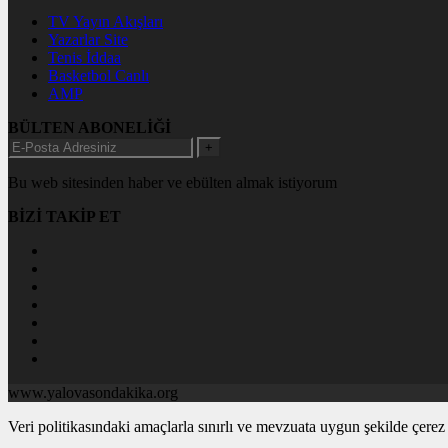
TV Yayın Akışları
Yazarlar Site
Tenis İddaa
Basketbol Canlı
AMP
BÜLTEN ABONELİĞİ
+
Bu web sitesinden haber ve ebülten almak istiyorum
BİZİ TAKİP ET
www.yalovasondakika.org
Veri politikasındaki amaçlarla sınırlı ve mevzuata uygun şekilde çer