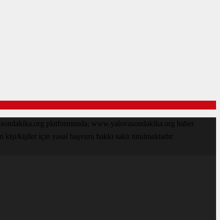
ovasondakika.org platformunda; www.yalovasondakika.org haber
işi/kişiler için yasal başvuru hakkı saklı tutulmaktadır.