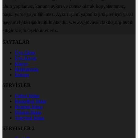
alıntı yapılamaz, kanuna aykırı ve izinsiz olarak kopyalanamaz,
başka yerde yayınlanamaz. Aykırı işlem yapan kişi/kişiler için yasal
başvuru hakkı saklı tutulmaktadır. www.yalovasondakika.org tercih
ettiğiniz için teşekkür ederiz.
SAYFALAR
Üye Girişi
Üye Kaydı
Künye
Hakkımızda
İletişim
SERVİSLER
Futbol İddaa
Basketbol İddaa
Hentbol İddaa
Bilardo İddaa
Voleybol İddaa
SERVİSLER 2