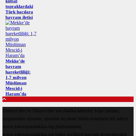
kutsal
topraklardaki
Türk hacılara
bayram iletisi
Mekke’de
bayram
hareketliliği:
1,7 milyon
Müslüman
Mescid-i
Haram’da
Türkiye'den ve Dünya’dan son dakika haberler, köşe yazıları,
magazinden siyasete, spordan seyahate bütün konuların tek adresi
www.yalovasondakika.org platformunda;
www.yalovasondakika.org haber içerikleri kaynak gösterilmeden