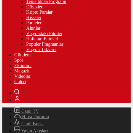
Tenis İddaa Programı
Dövizler
Kripto Paralar
Hisseler
Pariteler
Altınlar
Vizyondaki Filmler
Haftanın Filmleri
Popüler Fragmanlar
Vizyon Takvimi
Gündem
Spor
Ekonomi
Magazin
Videolar
Galeri
Canlı TV
Hava Durumu
Canlı Borsa
Yayın Akışları