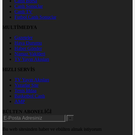
Canlı Borsa
Canlı Sonuçlar
Canlı TV
Futbol Canlı Sonuçlar
MULTİMEDYA
Gazeteler
Hava Durumu
Haber Gönder
Namaz Vakitleri
TV Yayın Akışları
HIZLI SERVİS
TV Yayın Akışları
Yazarlar Site
Tenis İddaa
Basketbol Canlı
AMP
BÜLTEN ABONELİĞİ
+
Bu web sitesinden haber ve ebülten almak istiyorum