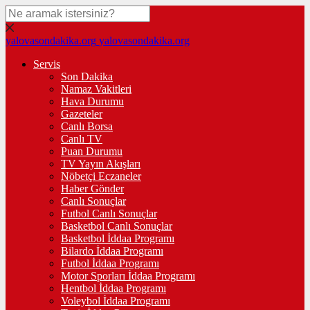
yalovasondakika.org
yalovasondakika.org
Servis
Son Dakika
Namaz Vakitleri
Hava Durumu
Gazeteler
Canlı Borsa
Canlı TV
Puan Durumu
TV Yayın Akışları
Nöbetçi Eczaneler
Haber Gönder
Canlı Sonuçlar
Futbol Canlı Sonuçlar
Basketbol Canlı Sonuçlar
Basketbol İddaa Programı
Bilardo İddaa Programı
Futbol İddaa Programı
Motor Sporları İddaa Programı
Hentbol İddaa Programı
Voleybol İddaa Programı