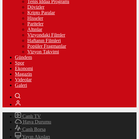
Tenis İddaa Programı
Dövizler
Kripto Paralar
Hisseler
Pariteler
Altınlar
Vizyondaki Filmler
Haftanın Filmleri
Popüler Fragmanlar
Vizyon Takvimi
Gündem
Spor
Ekonomi
Magazin
Videolar
Galeri
Canlı TV
Hava Durumu
Canlı Borsa
Yayın Akışları