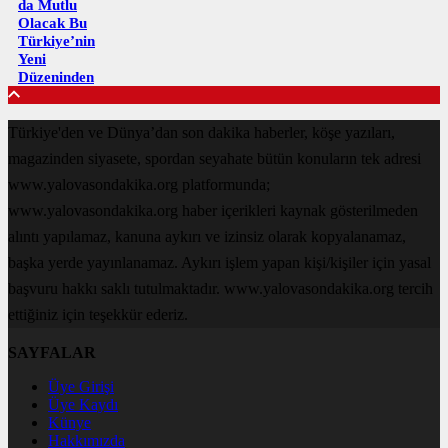
da Mutlu
Olacak Bu
Türkiye’nin
Yeni
Düzeninden
Türkiye'den ve Dünya’dan son dakika haberler, köşe yazıları,
magazinden siyasete, spordan seyahate bütün konuların tek adresi
www.yalovasondakika.org platformunda;
www.yalovasondakika.org haber içerikleri kaynak gösterilmeden
alıntı yapılamaz, kanuna aykırı ve izinsiz olarak kopyalanamaz,
başka yerde yayınlanamaz. Aykırı işlem yapan kişi/kişiler için yasal
başvuru hakkı saklı tutulmaktadır. www.yalovasondakika.org tercih
ettiğiniz için teşekkür ederiz.
SAYFALAR
Üye Girişi
Üye Kaydı
Künye
Hakkımızda