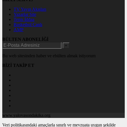
TV Yayın Akışları
Yazarlar Site
Tenis İddaa
Basketbol Canlı
AMP
BÜLTEN ABONELİĞİ
+
Bu web sitesinden haber ve ebülten almak istiyorum
BİZİ TAKİP ET
www.yalovasondakika.org
Veri politikasındaki amaçlarla sınırlı ve mevzuata uygun şekilde