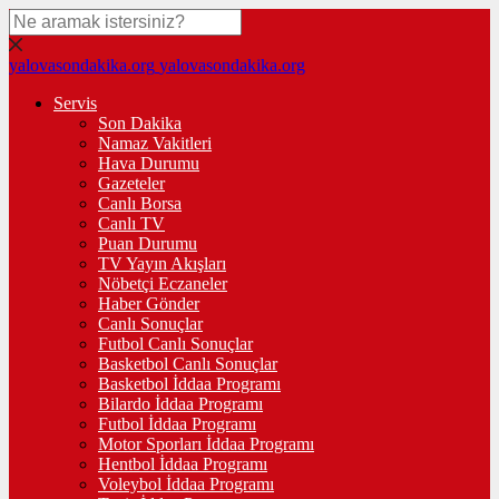
yalovasondakika.org
yalovasondakika.org
Servis
Son Dakika
Namaz Vakitleri
Hava Durumu
Gazeteler
Canlı Borsa
Canlı TV
Puan Durumu
TV Yayın Akışları
Nöbetçi Eczaneler
Haber Gönder
Canlı Sonuçlar
Futbol Canlı Sonuçlar
Basketbol Canlı Sonuçlar
Basketbol İddaa Programı
Bilardo İddaa Programı
Futbol İddaa Programı
Motor Sporları İddaa Programı
Hentbol İddaa Programı
Voleybol İddaa Programı