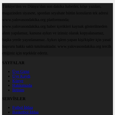
Türkiye'den ve Dünya’dan son dakika haberler, köşe yazıları,
magazinden siyasete, spordan seyahate bütün konuların tek adresi
www.yalovasondakika.org platformunda;
www.yalovasondakika.org haber içerikleri kaynak gösterilmeden
alıntı yapılamaz, kanuna aykırı ve izinsiz olarak kopyalanamaz,
başka yerde yayınlanamaz. Aykırı işlem yapan kişi/kişiler için yasal
başvuru hakkı saklı tutulmaktadır. www.yalovasondakika.org tercih
ettiğiniz için teşekkür ederiz.
SAYFALAR
Üye Girişi
Üye Kaydı
Künye
Hakkımızda
İletişim
SERVİSLER
Futbol İddaa
Basketbol İddaa