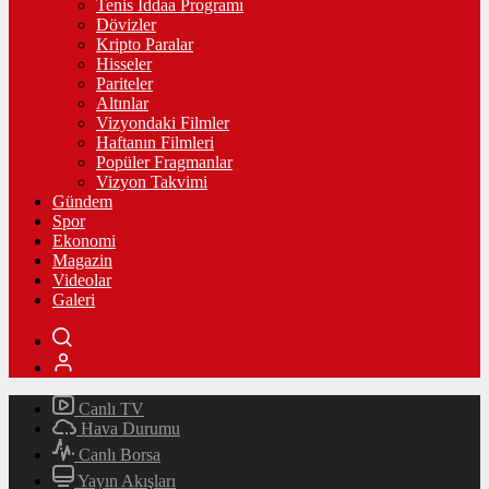
Tenis İddaa Programı
Dövizler
Kripto Paralar
Hisseler
Pariteler
Altınlar
Vizyondaki Filmler
Haftanın Filmleri
Popüler Fragmanlar
Vizyon Takvimi
Gündem
Spor
Ekonomi
Magazin
Videolar
Galeri
Canlı TV
Hava Durumu
Canlı Borsa
Yayın Akışları