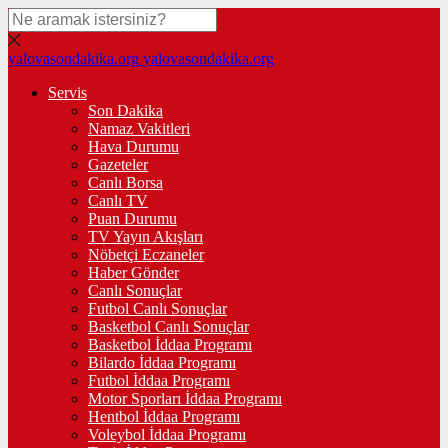
yalovasondakika.org
yalovasondakika.org
Servis
Son Dakika
Namaz Vakitleri
Hava Durumu
Gazeteler
Canlı Borsa
Canlı TV
Puan Durumu
TV Yayın Akışları
Nöbetçi Eczaneler
Haber Gönder
Canlı Sonuçlar
Futbol Canlı Sonuçlar
Basketbol Canlı Sonuçlar
Basketbol İddaa Programı
Bilardo İddaa Programı
Futbol İddaa Programı
Motor Sporları İddaa Programı
Hentbol İddaa Programı
Voleybol İddaa Programı