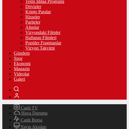
Tenis İddaa Programı
Dövizler
Kripto Paralar
Hisseler
Pariteler
Altınlar
Vizyondaki Filmler
Haftanın Filmleri
Popüler Fragmanlar
Vizyon Takvimi
Gündem
Spor
Ekonomi
Magazin
Videolar
Galeri
Canlı TV
Hava Durumu
Canlı Borsa
Yayın Akışları