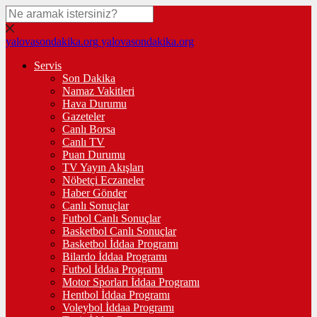
yalovasondakika.org
yalovasondakika.org
Servis
Son Dakika
Namaz Vakitleri
Hava Durumu
Gazeteler
Canlı Borsa
Canlı TV
Puan Durumu
TV Yayın Akışları
Nöbetçi Eczaneler
Haber Gönder
Canlı Sonuçlar
Futbol Canlı Sonuçlar
Basketbol Canlı Sonuçlar
Basketbol İddaa Programı
Bilardo İddaa Programı
Futbol İddaa Programı
Motor Sporları İddaa Programı
Hentbol İddaa Programı
Voleybol İddaa Programı