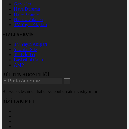
Gazeteler
Hava Durumu
Haber Gönder
Namaz Vakitleri
TV Yayın Akışları
HIZLI SERVİS
TV Yayın Akışları
Yazarlar Site
Tenis İddaa
Basketbol Canlı
AMP
BÜLTEN ABONELİĞİ
+
Bu web sitesinden haber ve ebülten almak istiyorum
BİZİ TAKİP ET