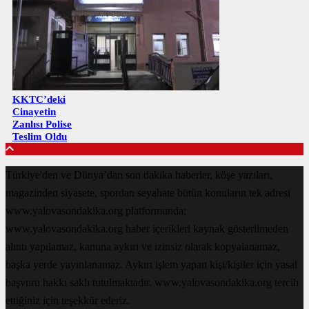
KKTC’deki
Cinayetin
Zanlısı Polise
Teslim Oldu
Türkiye'den ve Dünya’dan son dakika haberler, köşe yazıları,
magazinden siyasete, spordan seyahate bütün konuların tek adresi
www.yalovasondakika.org platformunda;
www.yalovasondakika.org haber içerikleri kaynak gösterilmeden
alıntı yapılamaz, kanuna aykırı ve izinsiz olarak kopyalanamaz,
başka yerde yayınlanamaz. Aykırı işlem yapan kişi/kişiler için yasal
başvuru hakkı saklı tutulmaktadır. www.yalovasondakika.org tercih
ettiğiniz için teşekkür ederiz.