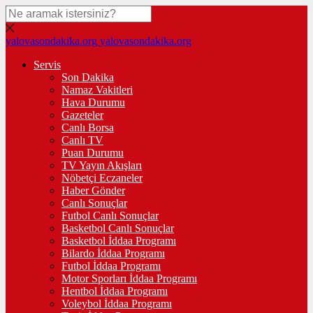
yalovasondakika.org
yalovasondakika.org
Servis
Son Dakika
Namaz Vakitleri
Hava Durumu
Gazeteler
Canlı Borsa
Canlı TV
Puan Durumu
TV Yayın Akışları
Nöbetçi Eczaneler
Haber Gönder
Canlı Sonuçlar
Futbol Canlı Sonuçlar
Basketbol Canlı Sonuçlar
Basketbol İddaa Programı
Bilardo İddaa Programı
Futbol İddaa Programı
Motor Sporları İddaa Programı
Hentbol İddaa Programı
Voleybol İddaa Programı