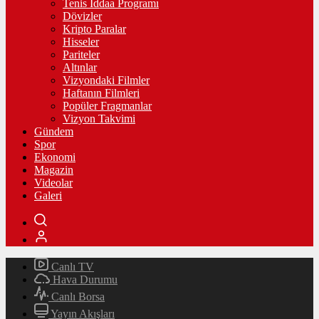
Tenis İddaa Programı
Dövizler
Kripto Paralar
Hisseler
Pariteler
Altınlar
Vizyondaki Filmler
Haftanın Filmleri
Popüler Fragmanlar
Vizyon Takvimi
Gündem
Spor
Ekonomi
Magazin
Videolar
Galeri
Canlı TV
Hava Durumu
Canlı Borsa
Yayın Akışları