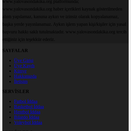
www.yalovasondakika.org platformunda;
www.yalovasondakika.org haber içerikleri kaynak gösterilmeden
alıntı yapılamaz, kanuna aykırı ve izinsiz olarak kopyalanamaz,
başka yerde yayınlanamaz. Aykırı işlem yapan kişi/kişiler için yasal
başvuru hakkı saklı tutulmaktadır. www.yalovasondakika.org tercih
ettiğiniz için teşekkür ederiz.
SAYFALAR
Üye Girişi
Üye Kaydı
Künye
Hakkımızda
İletişim
SERVİSLER
Futbol İddaa
Basketbol İddaa
Hentbol İddaa
Bilardo İddaa
Voleybol İddaa