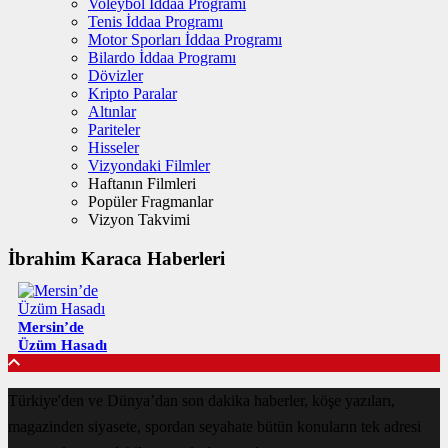
Voleybol İddaa Programı
Tenis İddaa Programı
Motor Sporları İddaa Programı
Bilardo İddaa Programı
Dövizler
Kripto Paralar
Altınlar
Pariteler
Hisseler
Vizyondaki Filmler
Haftanın Filmleri
Popüler Fragmanlar
Vizyon Takvimi
İbrahim Karaca Haberleri
Mersin’de
Üzüm Hasadı
Türkiye'den ve Dünya’dan son dakika haberler, köşe yazıları,
magazinden siyasete, spordan seyahate bütün konuların tek adresi