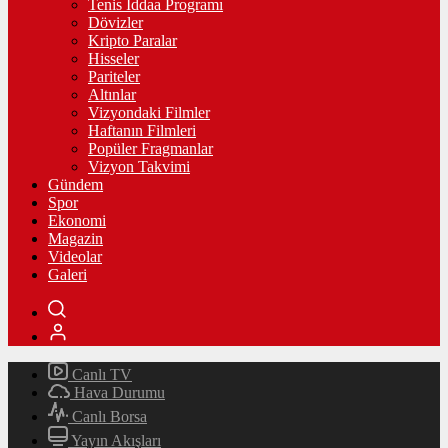
Tenis İddaa Programı
Dövizler
Kripto Paralar
Hisseler
Pariteler
Altınlar
Vizyondaki Filmler
Haftanın Filmleri
Popüler Fragmanlar
Vizyon Takvimi
Gündem
Spor
Ekonomi
Magazin
Videolar
Galeri
Canlı TV
Hava Durumu
Canlı Borsa
Yayın Akışları