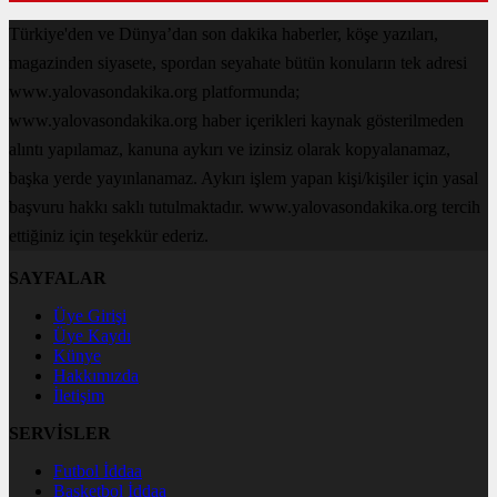
Türkiye'den ve Dünya’dan son dakika haberler, köşe yazıları,
magazinden siyasete, spordan seyahate bütün konuların tek adresi
www.yalovasondakika.org platformunda;
www.yalovasondakika.org haber içerikleri kaynak gösterilmeden
alıntı yapılamaz, kanuna aykırı ve izinsiz olarak kopyalanamaz,
başka yerde yayınlanamaz. Aykırı işlem yapan kişi/kişiler için yasal
başvuru hakkı saklı tutulmaktadır. www.yalovasondakika.org tercih
ettiğiniz için teşekkür ederiz.
SAYFALAR
Üye Girişi
Üye Kaydı
Künye
Hakkımızda
İletişim
SERVİSLER
Futbol İddaa
Basketbol İddaa