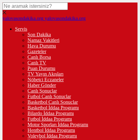
yalovasondakika.org
yalovasondakika.org
Servis
Son Dakika
Namaz Vakitleri
Hava Durumu
Gazeteler
Canlı Borsa
Canlı TV
Puan Durumu
TV Yayın Akışları
Nöbetçi Eczaneler
Haber Gönder
Canlı Sonuçlar
Futbol Canlı Sonuçlar
Basketbol Canlı Sonuçlar
Basketbol İddaa Programı
Bilardo İddaa Programı
Futbol İddaa Programı
Motor Sporları İddaa Programı
Hentbol İddaa Programı
Voleybol İddaa Programı