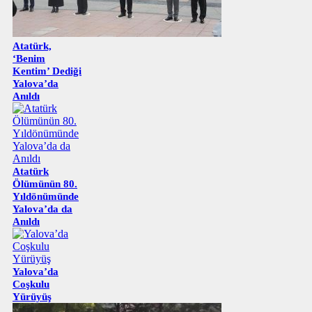
Atatürk,
‘Benim
Kentim’ Dediği
Yalova’da
Anıldı
Atatürk
Ölümünün 80.
Yıldönümünde
Yalova’da da
Anıldı
Yalova’da
Coşkulu
Yürüyüş