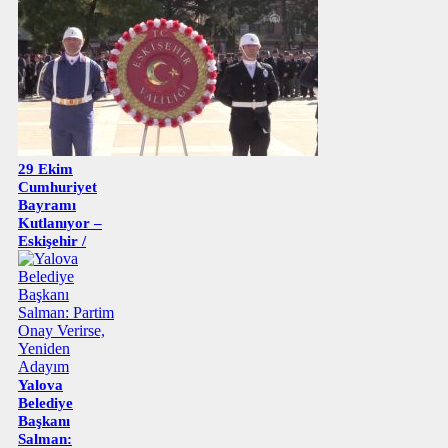
29 Ekim
Cumhuriyet
Bayramı
Kutlanıyor –
Eskişehir /
Yalova
Belediye
Başkanı
Salman: