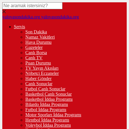
yalovasondakika.org
yalovasondakika.org
Servis
Son Dakika
Namaz Vakitleri
Hava Durumu
Gazeteler
Canlı Borsa
Canlı TV
Puan Durumu
TV Yayın Akışları
Nöbetçi Eczaneler
Haber Gönder
Canlı Sonuçlar
Futbol Canlı Sonuçlar
Basketbol Canlı Sonuçlar
Basketbol İddaa Programı
Bilardo İddaa Programı
Futbol İddaa Programı
Motor Sporları İddaa Programı
Hentbol İddaa Programı
Voleybol İddaa Programı