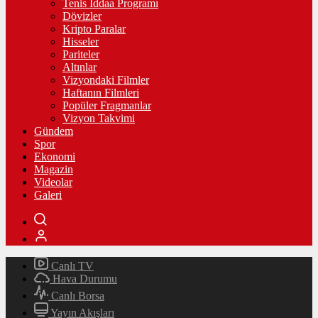
Tenis İddaa Programı
Dövizler
Kripto Paralar
Hisseler
Pariteler
Altınlar
Vizyondaki Filmler
Haftanın Filmleri
Popüler Fragmanlar
Vizyon Takvimi
Gündem
Spor
Ekonomi
Magazin
Videolar
Galeri
Canlı TV
Hava Durumu
Canlı Borsa
Yayın Akışları