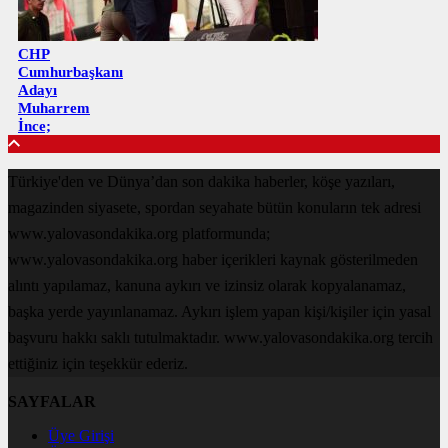
CHP
Cumhurbaşkanı
Adayı
Muharrem
İnce;
Türkiye'den ve Dünya’dan son dakika haberler, köşe yazıları,
magazinden siyasete, spordan seyahate bütün konuların tek adresi
www.yalovasondakika.org platformunda;
www.yalovasondakika.org haber içerikleri kaynak gösterilmeden
alıntı yapılamaz, kanuna aykırı ve izinsiz olarak kopyalanamaz,
başka yerde yayınlanamaz. Aykırı işlem yapan kişi/kişiler için yasal
başvuru hakkı saklı tutulmaktadır. www.yalovasondakika.org tercih
ettiğiniz için teşekkür ederiz.
SAYFALAR
Üye Girişi