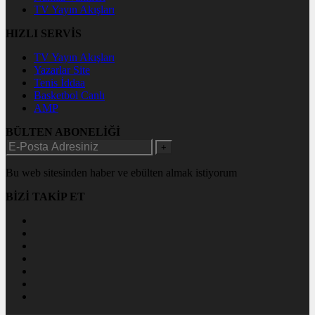
TV Yayın Akışları
HIZLI SERVİS
TV Yayın Akışları
Yazarlar Site
Tenis İddaa
Basketbol Canlı
AMP
BÜLTEN ABONELİĞİ
+
Bu web sitesinden haber ve ebülten almak istiyorum
BİZİ TAKİP ET