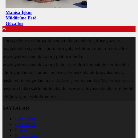
Manisa İşkur
Müdürüne Fetö
Gözaltısı
Türkiye'den ve Dünya’dan son dakika haberler, köşe yazıları,
magazinden siyasete, spordan seyahate bütün konuların tek adresi
www.yalovasondakika.org platformunda;
www.yalovasondakika.org haber içerikleri kaynak gösterilmeden
alıntı yapılamaz, kanuna aykırı ve izinsiz olarak kopyalanamaz,
başka yerde yayınlanamaz. Aykırı işlem yapan kişi/kişiler için yasal
başvuru hakkı saklı tutulmaktadır. www.yalovasondakika.org tercih
ettiğiniz için teşekkür ederiz.
SAYFALAR
Üye Girişi
Üye Kaydı
Künye
Hakkımızda