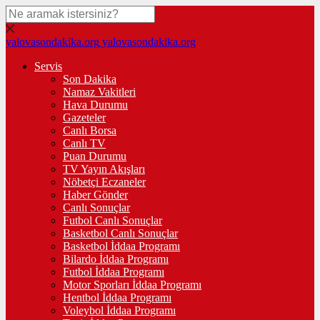
yalovasondakika.org
yalovasondakika.org
Servis
Son Dakika
Namaz Vakitleri
Hava Durumu
Gazeteler
Canlı Borsa
Canlı TV
Puan Durumu
TV Yayın Akışları
Nöbetçi Eczaneler
Haber Gönder
Canlı Sonuçlar
Futbol Canlı Sonuçlar
Basketbol Canlı Sonuçlar
Basketbol İddaa Programı
Bilardo İddaa Programı
Futbol İddaa Programı
Motor Sporları İddaa Programı
Hentbol İddaa Programı
Voleybol İddaa Programı