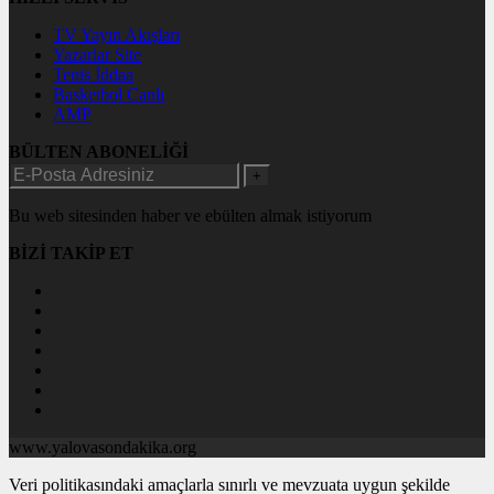
TV Yayın Akışları
Yazarlar Site
Tenis İddaa
Basketbol Canlı
AMP
BÜLTEN ABONELİĞİ
+
Bu web sitesinden haber ve ebülten almak istiyorum
BİZİ TAKİP ET
www.yalovasondakika.org
Veri politikasındaki amaçlarla sınırlı ve mevzuata uygun şekilde