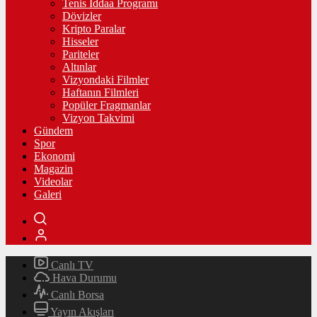
Tenis İddaa Programı
Dövizler
Kripto Paralar
Hisseler
Pariteler
Altınlar
Vizyondaki Filmler
Haftanın Filmleri
Popüler Fragmanlar
Vizyon Takvimi
Gündem
Spor
Ekonomi
Magazin
Videolar
Galeri
Canlı TV
Hava Durumu
Canlı Borsa
Yayın Akışları