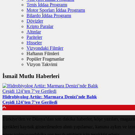
Tenis İddaa Programı
Motor Sporları İddaa Programı
Bilardo İddaa Programı
Dövizler
Kripto Paralar
Altınlar
Pariteler
Hisseler
Vizyondaki Filmler
Haftanın Filmleri
Popüler Fragmanlar
Vizyon Takvimi
İsmail Mutlu Haberleri
Hidrobiyolog Artüz: Marmara Denizi’nde Balık
Çeşidi 124’ten 7’ye Geriledi
Türkiye'den ve Dünya’dan son dakika haberler, köşe yazıları, magaz
içerikleri kaynak gösterilmeden alıntı yapılamaz, kanuna aykırı ve izi
www.yalovasondakika.org tercih ettiğiniz için teşekkür ederiz.