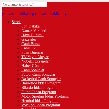
yalovasondakika.org
yalovasondakika.org
Servis
Son Dakika
Namaz Vakitleri
Hava Durumu
Gazeteler
Canlı Borsa
Canlı TV
Puan Durumu
TV Yayın Akışları
Nöbetçi Eczaneler
Haber Gönder
Canlı Sonuçlar
Futbol Canlı Sonuçlar
Basketbol Canlı Sonuçlar
Basketbol İddaa Programı
Bilardo İddaa Programı
Futbol İddaa Programı
Motor Sporları İddaa Programı
Hentbol İddaa Programı
Voleybol İddaa Programı