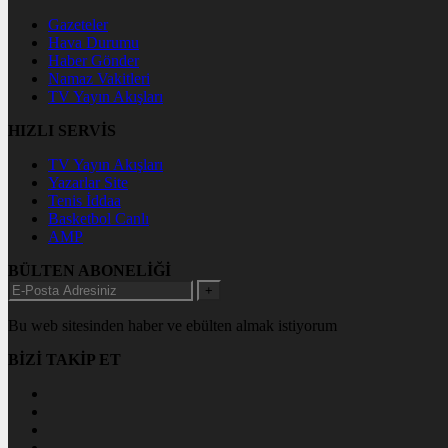
Gazeteler
Hava Durumu
Haber Gönder
Namaz Vakitleri
TV Yayın Akışları
HIZLI SERVİS
TV Yayın Akışları
Yazarlar Site
Tenis İddaa
Basketbol Canlı
AMP
BÜLTEN ABONELİĞİ
+
Bu web sitesinden haber ve ebülten almak istiyorum
BİZİ TAKİP ET