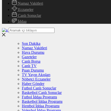
Namaz Vakitleri
Eczaneler
Canlı Sonuçlar
İddaa
Son Dakika
Namaz Vakitleri
Hava Durumu
Gazeteler
Canlı Borsa
Canlı TV
Puan Durumu
TV Yayın Akışları
Nöbetçi Eczaneler
Haber Gönder
Futbol Canlı Sonuçlar
Basketbol Canlı Sonuçlar
Futbol İddaa Programı
Basketbol İddaa Programı
Hentbol İddaa Programı
Voleybol İddaa Programı