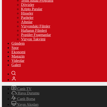
Tenis İddaa Programı
Dövizler
Kripto Paralar
Hisseler
Pariteler
Altınlar
Vizyondaki Filmler
Haftanın Filmleri
Popüler Fragmanlar
Vizyon Takvimi
Gündem
Spor
Ekonomi
Magazin
Videolar
Galeri
Canlı TV
Hava Durumu
Canlı Borsa
Yayın Akışları