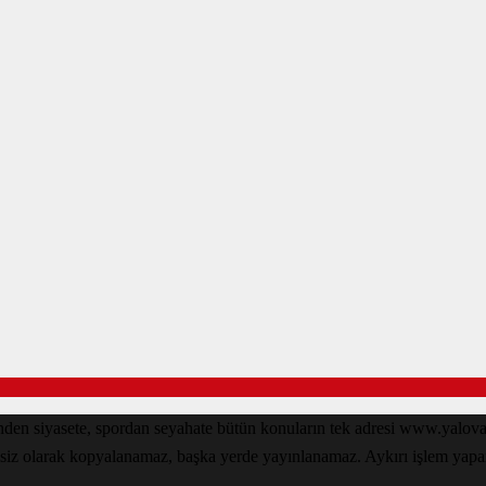
inden siyasete, spordan seyahate bütün konuların tek adresi www.yal
nsiz olarak kopyalanamaz, başka yerde yayınlanamaz. Aykırı işlem yapan k