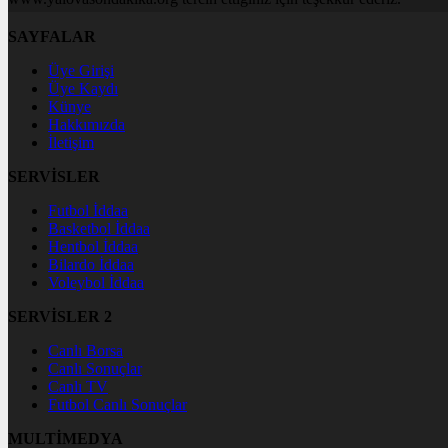
SAYFALAR
Üye Girişi
Üye Kaydı
Künye
Hakkımızda
İletişim
SERVİSLER
Futbol İddaa
Basketbol İddaa
Hentbol İddaa
Bilardo İddaa
Voleybol İddaa
SERVİSLER 2
Canlı Borsa
Canlı Sonuçlar
Canlı TV
Futbol Canlı Sonuçlar
MULTİMEDYA