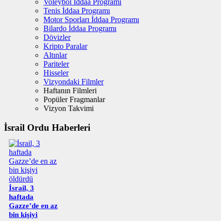
Voleybol İddaa Programı
Tenis İddaa Programı
Motor Sporları İddaa Programı
Bilardo İddaa Programı
Dövizler
Kripto Paralar
Altınlar
Pariteler
Hisseler
Vizyondaki Filmler
Haftanın Filmleri
Popüler Fragmanlar
Vizyon Takvimi
İsrail Ordu Haberleri
İsrail, 3
haftada
Gazze’de en az
bin kişiyi