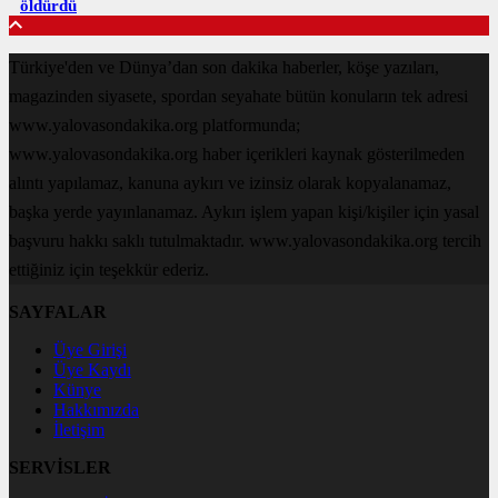
öldürdü
Türkiye'den ve Dünya’dan son dakika haberler, köşe yazıları,
magazinden siyasete, spordan seyahate bütün konuların tek adresi
www.yalovasondakika.org platformunda;
www.yalovasondakika.org haber içerikleri kaynak gösterilmeden
alıntı yapılamaz, kanuna aykırı ve izinsiz olarak kopyalanamaz,
başka yerde yayınlanamaz. Aykırı işlem yapan kişi/kişiler için yasal
başvuru hakkı saklı tutulmaktadır. www.yalovasondakika.org tercih
ettiğiniz için teşekkür ederiz.
SAYFALAR
Üye Girişi
Üye Kaydı
Künye
Hakkımızda
İletişim
SERVİSLER