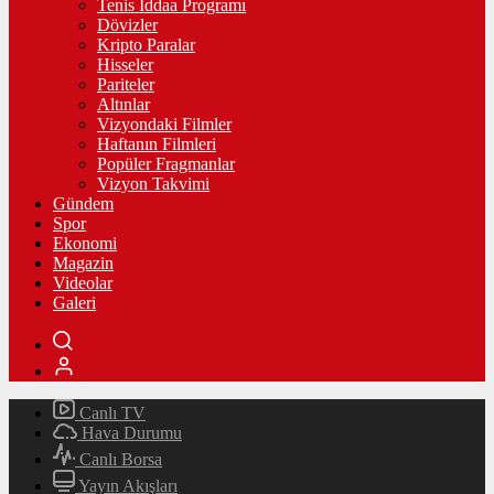
Tenis İddaa Programı
Dövizler
Kripto Paralar
Hisseler
Pariteler
Altınlar
Vizyondaki Filmler
Haftanın Filmleri
Popüler Fragmanlar
Vizyon Takvimi
Gündem
Spor
Ekonomi
Magazin
Videolar
Galeri
Canlı TV
Hava Durumu
Canlı Borsa
Yayın Akışları