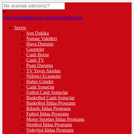
yalovasondakika.org
yalovasondakika.org
Servis
Son Dakika
Namaz Vakitleri
Hava Durumu
Gazeteler
Canlı Borsa
Canlı TV
Puan Durumu
TV Yayın Akışları
Nöbetçi Eczaneler
Haber Gönder
Canlı Sonuçlar
Futbol Canlı Sonuçlar
Basketbol Canlı Sonuçlar
Basketbol İddaa Programı
Bilardo İddaa Programı
Futbol İddaa Programı
Motor Sporları İddaa Programı
Hentbol İddaa Programı
Voleybol İddaa Programı