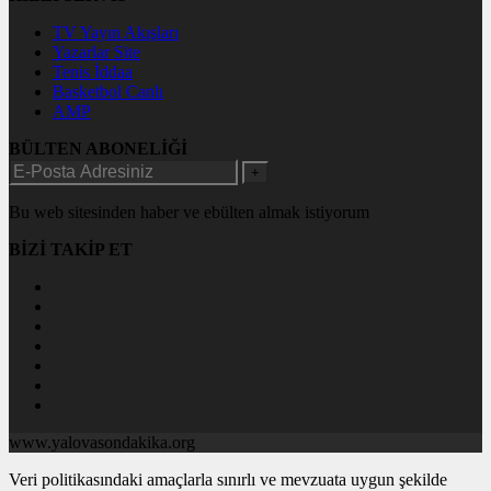
TV Yayın Akışları
Yazarlar Site
Tenis İddaa
Basketbol Canlı
AMP
BÜLTEN ABONELİĞİ
+
Bu web sitesinden haber ve ebülten almak istiyorum
BİZİ TAKİP ET
www.yalovasondakika.org
Veri politikasındaki amaçlarla sınırlı ve mevzuata uygun şekilde