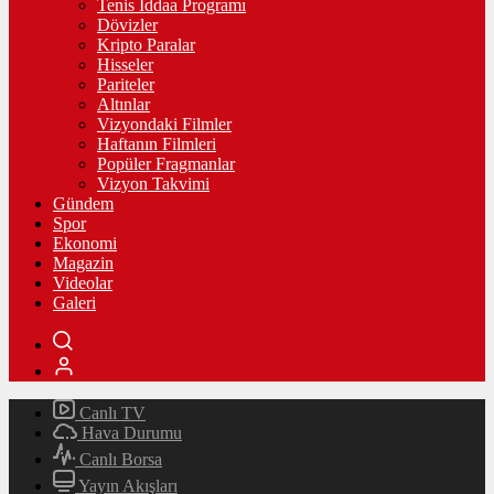
Tenis İddaa Programı
Dövizler
Kripto Paralar
Hisseler
Pariteler
Altınlar
Vizyondaki Filmler
Haftanın Filmleri
Popüler Fragmanlar
Vizyon Takvimi
Gündem
Spor
Ekonomi
Magazin
Videolar
Galeri
Canlı TV
Hava Durumu
Canlı Borsa
Yayın Akışları