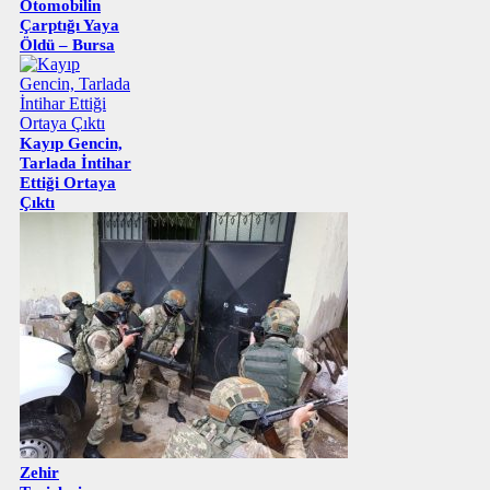
Otomobilin
Çarptığı Yaya
Öldü – Bursa
Kayıp Gencin,
Tarlada İntihar
Ettiği Ortaya
Çıktı
Zehir