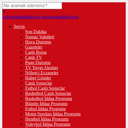
yalovasondakika.org
yalovasondakika.org
Servis
Son Dakika
Namaz Vakitleri
Hava Durumu
Gazeteler
Canlı Borsa
Canlı TV
Puan Durumu
TV Yayın Akışları
Nöbetçi Eczaneler
Haber Gönder
Canlı Sonuçlar
Futbol Canlı Sonuçlar
Basketbol Canlı Sonuçlar
Basketbol İddaa Programı
Bilardo İddaa Programı
Futbol İddaa Programı
Motor Sporları İddaa Programı
Hentbol İddaa Programı
Voleybol İddaa Programı