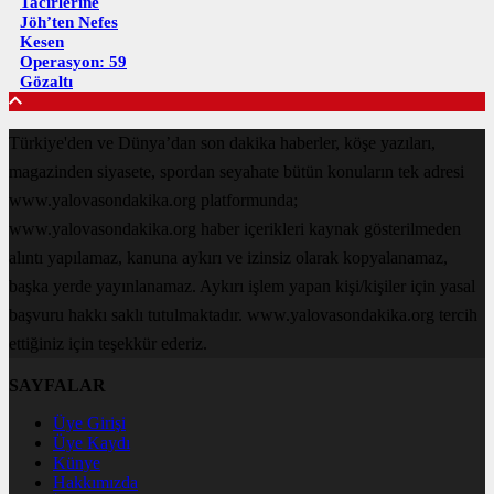
Tacirlerine
Jöh’ten Nefes
Kesen
Operasyon: 59
Gözaltı
Türkiye'den ve Dünya’dan son dakika haberler, köşe yazıları,
magazinden siyasete, spordan seyahate bütün konuların tek adresi
www.yalovasondakika.org platformunda;
www.yalovasondakika.org haber içerikleri kaynak gösterilmeden
alıntı yapılamaz, kanuna aykırı ve izinsiz olarak kopyalanamaz,
başka yerde yayınlanamaz. Aykırı işlem yapan kişi/kişiler için yasal
başvuru hakkı saklı tutulmaktadır. www.yalovasondakika.org tercih
ettiğiniz için teşekkür ederiz.
SAYFALAR
Üye Girişi
Üye Kaydı
Künye
Hakkımızda