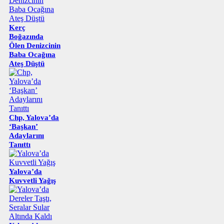
Kerç
Boğazında
Ölen Denizcinin
Baba Ocağına
Ateş Düştü
Chp, Yalova’da
‘Başkan’
Adaylarını
Tanıttı
Yalova’da
Kuvvetli Yağış