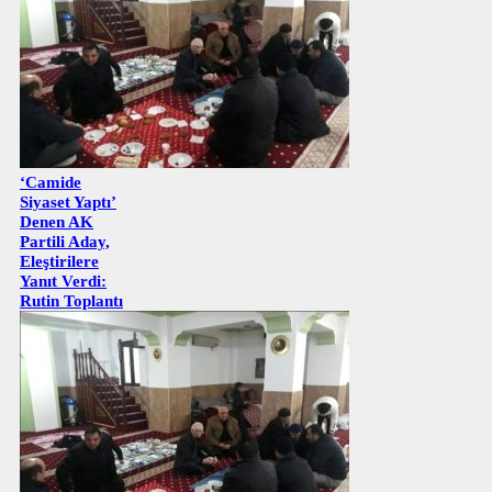
‘Camide
Siyaset Yaptı’
Denen AK
Partili Aday,
Eleştirilere
Yanıt Verdi:
Rutin Toplantı