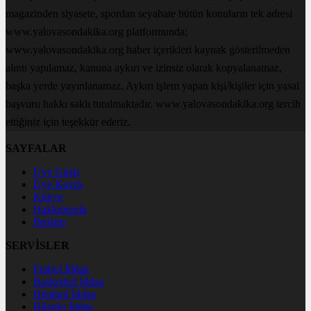
magazinden siyasete, spordan seyahate bütün konuların tek adresi
www.yalovasondakika.org platformunda;
www.yalovasondakika.org haber içerikleri kaynak gösterilmeden
alıntı yapılamaz, kanuna aykırı ve izinsiz olarak kopyalanamaz,
başka yerde yayınlanamaz. Aykırı işlem yapan kişi/kişiler için yasal
başvuru hakkı saklı tutulmaktadır. www.yalovasondakika.org tercih
ettiğiniz için teşekkür ederiz.
SAYFALAR
Üye Girişi
Üye Kaydı
Künye
Hakkımızda
İletişim
SERVİSLER
Futbol İddaa
Basketbol İddaa
Hentbol İddaa
Bilardo İddaa