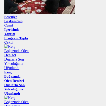
Belediye
Başkanı’nın,
Cami
İçerisinde
Yaptığı
Program Tepki
Çekti
Kerç
Boğazında
Ölen Denizci
Dualarla Son
Yolculuğuna
Uğurlandı