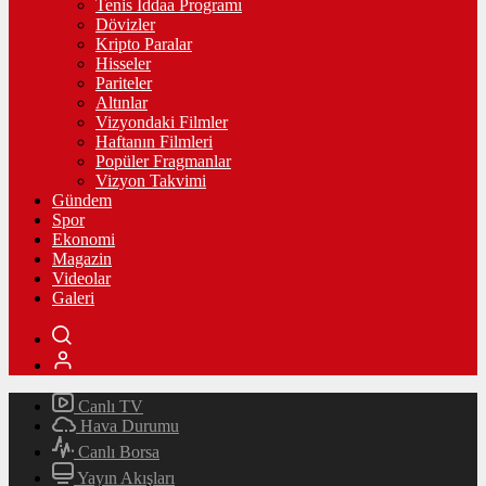
Tenis İddaa Programı
Dövizler
Kripto Paralar
Hisseler
Pariteler
Altınlar
Vizyondaki Filmler
Haftanın Filmleri
Popüler Fragmanlar
Vizyon Takvimi
Gündem
Spor
Ekonomi
Magazin
Videolar
Galeri
Canlı TV
Hava Durumu
Canlı Borsa
Yayın Akışları