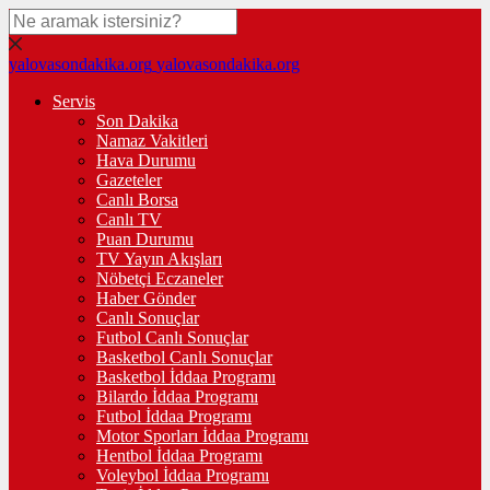
yalovasondakika.org
yalovasondakika.org
Servis
Son Dakika
Namaz Vakitleri
Hava Durumu
Gazeteler
Canlı Borsa
Canlı TV
Puan Durumu
TV Yayın Akışları
Nöbetçi Eczaneler
Haber Gönder
Canlı Sonuçlar
Futbol Canlı Sonuçlar
Basketbol Canlı Sonuçlar
Basketbol İddaa Programı
Bilardo İddaa Programı
Futbol İddaa Programı
Motor Sporları İddaa Programı
Hentbol İddaa Programı
Voleybol İddaa Programı