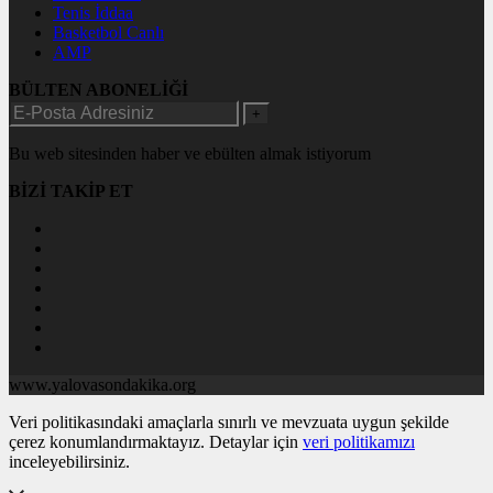
Tenis İddaa
Basketbol Canlı
AMP
BÜLTEN ABONELİĞİ
+
Bu web sitesinden haber ve ebülten almak istiyorum
BİZİ TAKİP ET
www.yalovasondakika.org
Veri politikasındaki amaçlarla sınırlı ve mevzuata uygun şekilde
çerez konumlandırmaktayız. Detaylar için
veri politikamızı
inceleyebilirsiniz.