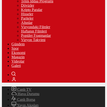
Tenis İddaa Programı
Dövizler
Kripto Paralar
Hisseler
Pariteler
Altınlar
Vizyondaki Filmler
Haftanın Filmleri
Popüler Fragmanlar
Vizyon Takvimi
Gündem
Spor
Ekonomi
Magazin
Videolar
Galeri
Canlı TV
Hava Durumu
Canlı Borsa
Yayın Akışları