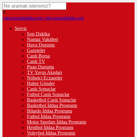
yalovasondakika.org
yalovasondakika.org
Servis
Son Dakika
Namaz Vakitleri
Hava Durumu
Gazeteler
Canlı Borsa
Canlı TV
Puan Durumu
TV Yayın Akışları
Nöbetçi Eczaneler
Haber Gönder
Canlı Sonuçlar
Futbol Canlı Sonuçlar
Basketbol Canlı Sonuçlar
Basketbol İddaa Programı
Bilardo İddaa Programı
Futbol İddaa Programı
Motor Sporları İddaa Programı
Hentbol İddaa Programı
Voleybol İddaa Programı