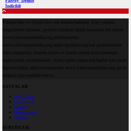
Faeroy’ Denize
İndirildi
Türkiye'den ve Dünya’dan son dakika haberler, köşe yazıları,
magazinden siyasete, spordan seyahate bütün konuların tek adresi
www.yalovasondakika.org platformunda;
www.yalovasondakika.org haber içerikleri kaynak gösterilmeden
alıntı yapılamaz, kanuna aykırı ve izinsiz olarak kopyalanamaz,
başka yerde yayınlanamaz. Aykırı işlem yapan kişi/kişiler için yasal
başvuru hakkı saklı tutulmaktadır. www.yalovasondakika.org tercih
ettiğiniz için teşekkür ederiz.
SAYFALAR
Üye Girişi
Üye Kaydı
Künye
Hakkımızda
İletişim
SERVİSLER