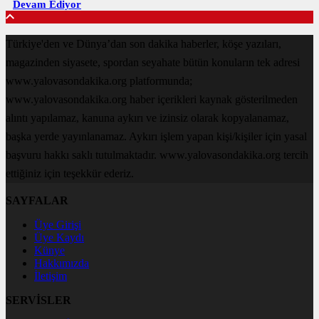
Devam Ediyor
Türkiye'den ve Dünya’dan son dakika haberler, köşe yazıları,
magazinden siyasete, spordan seyahate bütün konuların tek adresi
www.yalovasondakika.org platformunda;
www.yalovasondakika.org haber içerikleri kaynak gösterilmeden
alıntı yapılamaz, kanuna aykırı ve izinsiz olarak kopyalanamaz,
başka yerde yayınlanamaz. Aykırı işlem yapan kişi/kişiler için yasal
başvuru hakkı saklı tutulmaktadır. www.yalovasondakika.org tercih
ettiğiniz için teşekkür ederiz.
SAYFALAR
Üye Girişi
Üye Kaydı
Künye
Hakkımızda
İletişim
SERVİSLER