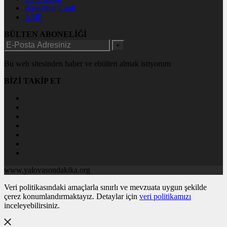
Basketbol Canlı
AMP
BÜLTEN ABONELİĞİ
+
Bu web sitesinden haber ve ebülten almak istiyorum
BİZİ TAKİP ET
www.yalovasondakika.org
Veri politikasındaki amaçlarla sınırlı ve mevzuata uygun şekilde
çerez konumlandırmaktayız. Detaylar için
veri politikamızı
inceleyebilirsiniz.