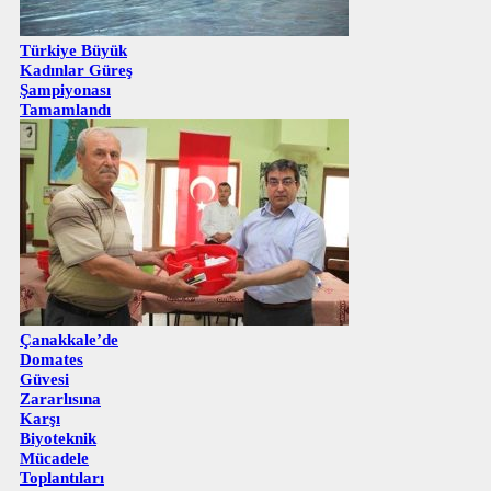
Türkiye Büyük
Kadınlar Güreş
Şampiyonası
Tamamlandı
Çanakkale’de
Domates
Güvesi
Zararlısına
Karşı
Biyoteknik
Mücadele
Toplantıları