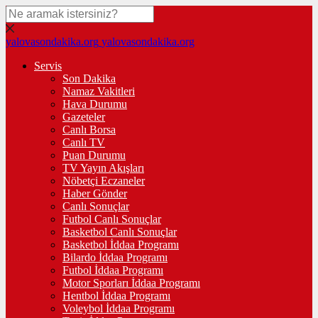
yalovasondakika.org
yalovasondakika.org
Servis
Son Dakika
Namaz Vakitleri
Hava Durumu
Gazeteler
Canlı Borsa
Canlı TV
Puan Durumu
TV Yayın Akışları
Nöbetçi Eczaneler
Haber Gönder
Canlı Sonuçlar
Futbol Canlı Sonuçlar
Basketbol Canlı Sonuçlar
Basketbol İddaa Programı
Bilardo İddaa Programı
Futbol İddaa Programı
Motor Sporları İddaa Programı
Hentbol İddaa Programı
Voleybol İddaa Programı