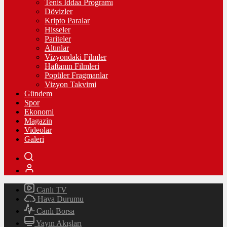
Tenis İddaa Programı
Dövizler
Kripto Paralar
Hisseler
Pariteler
Altınlar
Vizyondaki Filmler
Haftanın Filmleri
Popüler Fragmanlar
Vizyon Takvimi
Gündem
Spor
Ekonomi
Magazin
Videolar
Galeri
Canlı TV
Hava Durumu
Canlı Borsa
Yayın Akışları