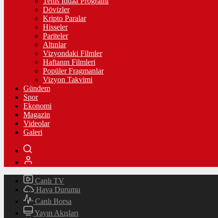
Tenis İddaa Programı
Dövizler
Kripto Paralar
Hisseler
Pariteler
Altınlar
Vizyondaki Filmler
Haftanın Filmleri
Popüler Fragmanlar
Vizyon Takvimi
Gündem
Spor
Ekonomi
Magazin
Videolar
Galeri
Canlı TV
Hava Durumu
Canlı Borsa
Yayın Akışları