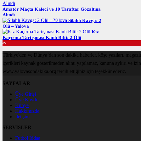
Amatör Maçta Kaleci ve 10 Taraftar Gözaltına
Alındı
Silahlı Kavga: 2
Ölü – Yalova
Kız
Kaçırma Tartışması Kanlı Bitti: 2 Ölü
Türkiye'den ve Dünya’dan son dakika haberler, köşe yazıları, magaz
içerikleri kaynak gösterilmeden alıntı yapılamaz, kanuna aykırı ve izi
www.yalovasondakika.org tercih ettiğiniz için teşekkür ederiz.
SAYFALAR
Üye Girişi
Üye Kaydı
Künye
Hakkımızda
İletişim
SERVİSLER
Futbol İddaa