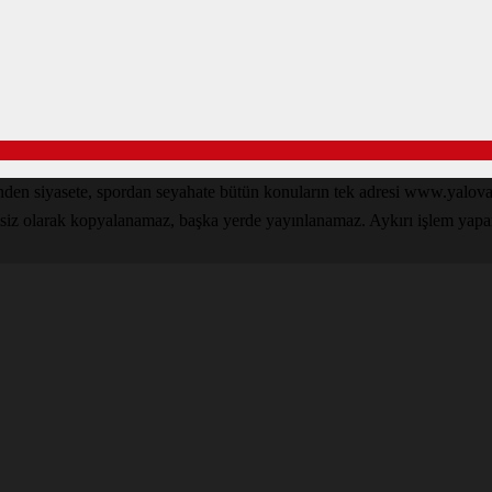
inden siyasete, spordan seyahate bütün konuların tek adresi www.yal
nsiz olarak kopyalanamaz, başka yerde yayınlanamaz. Aykırı işlem yapan k