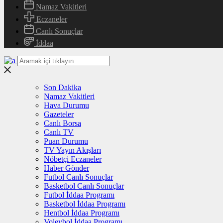
Namaz Vakitleri
Eczaneler
Canlı Sonuçlar
İddaa
Son Dakika
Namaz Vakitleri
Hava Durumu
Gazeteler
Canlı Borsa
Canlı TV
Puan Durumu
TV Yayın Akışları
Nöbetçi Eczaneler
Haber Gönder
Futbol Canlı Sonuçlar
Basketbol Canlı Sonuçlar
Futbol İddaa Programı
Basketbol İddaa Programı
Hentbol İddaa Programı
Voleybol İddaa Programı