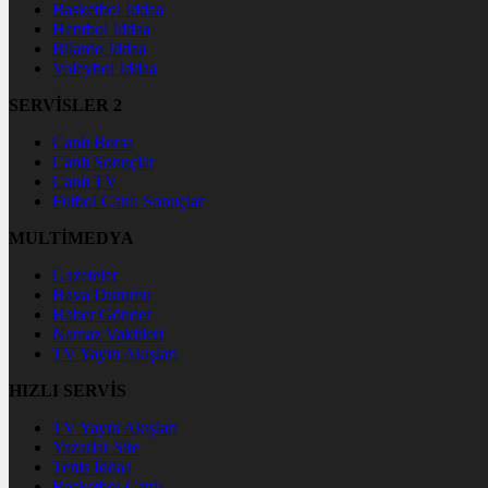
Basketbol İddaa
Hentbol İddaa
Bilardo İddaa
Voleybol İddaa
SERVİSLER 2
Canlı Borsa
Canlı Sonuçlar
Canlı TV
Futbol Canlı Sonuçlar
MULTİMEDYA
Gazeteler
Hava Durumu
Haber Gönder
Namaz Vakitleri
TV Yayın Akışları
HIZLI SERVİS
TV Yayın Akışları
Yazarlar Site
Tenis İddaa
Basketbol Canlı