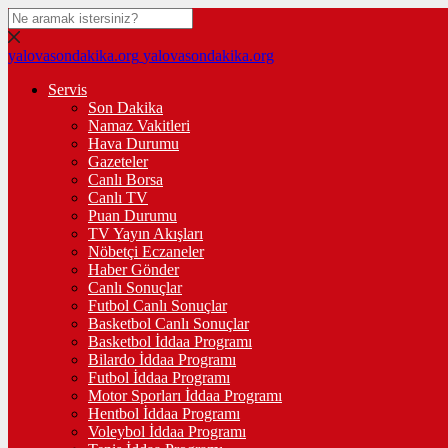
yalovasondakika.org
yalovasondakika.org
Servis
Son Dakika
Namaz Vakitleri
Hava Durumu
Gazeteler
Canlı Borsa
Canlı TV
Puan Durumu
TV Yayın Akışları
Nöbetçi Eczaneler
Haber Gönder
Canlı Sonuçlar
Futbol Canlı Sonuçlar
Basketbol Canlı Sonuçlar
Basketbol İddaa Programı
Bilardo İddaa Programı
Futbol İddaa Programı
Motor Sporları İddaa Programı
Hentbol İddaa Programı
Voleybol İddaa Programı