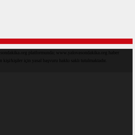
ovasondakika.org platformunda; www.yalovasondakika.org haber
işi/kişiler için yasal başvuru hakkı saklı tutulmaktadır.