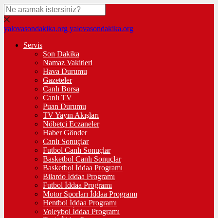
yalovasondakika.org
yalovasondakika.org
Servis
Son Dakika
Namaz Vakitleri
Hava Durumu
Gazeteler
Canlı Borsa
Canlı TV
Puan Durumu
TV Yayın Akışları
Nöbetçi Eczaneler
Haber Gönder
Canlı Sonuçlar
Futbol Canlı Sonuçlar
Basketbol Canlı Sonuçlar
Basketbol İddaa Programı
Bilardo İddaa Programı
Futbol İddaa Programı
Motor Sporları İddaa Programı
Hentbol İddaa Programı
Voleybol İddaa Programı