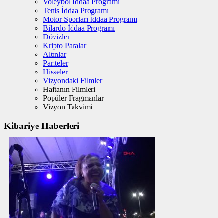
Voleybol İddaa Programı
Tenis İddaa Programı
Motor Sporları İddaa Programı
Bilardo İddaa Programı
Dövizler
Kripto Paralar
Altınlar
Pariteler
Hisseler
Vizyondaki Filmler
Haftanın Filmleri
Popüler Fragmanlar
Vizyon Takvimi
Kibariye Haberleri