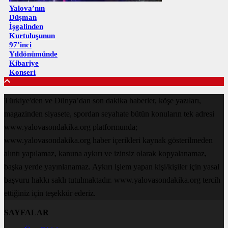
Yalova’nın
Düşman
İşgalinden
Kurtuluşunun
97’inci
Yıldönümünde
Kibariye
Konseri
Türkiye'den ve Dünya’dan son dakika haberler, köşe yazıları,
magazinden siyasete, spordan seyahate bütün konuların tek adresi
www.yalovasondakika.org platformunda;
www.yalovasondakika.org haber içerikleri kaynak gösterilmeden
alıntı yapılamaz, kanuna aykırı ve izinsiz olarak kopyalanamaz,
başka yerde yayınlanamaz. Aykırı işlem yapan kişi/kişiler için yasal
başvuru hakkı saklı tutulmaktadır. www.yalovasondakika.org tercih
ettiğiniz için teşekkür ederiz.
SAYFALAR