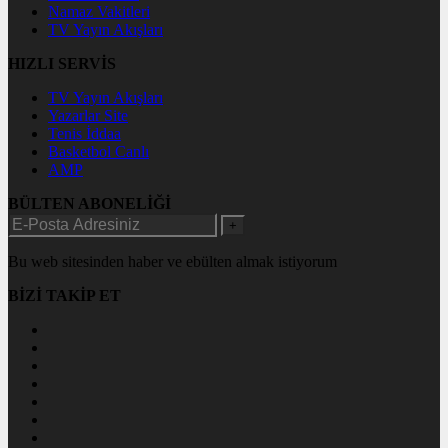
Namaz Vakitleri
TV Yayın Akışları
HIZLI SERVİS
TV Yayın Akışları
Yazarlar Site
Tenis İddaa
Basketbol Canlı
AMP
BÜLTEN ABONELİĞİ
+
Bu web sitesinden haber ve ebülten almak istiyorum
BİZİ TAKİP ET