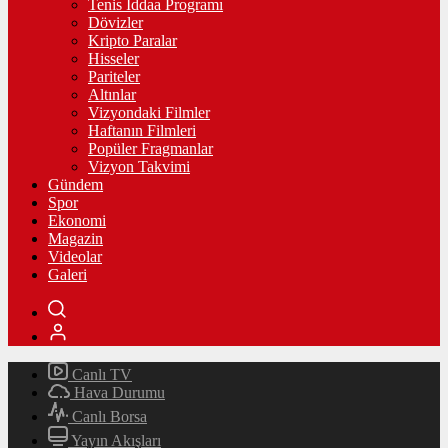
Tenis İddaa Programı
Dövizler
Kripto Paralar
Hisseler
Pariteler
Altınlar
Vizyondaki Filmler
Haftanın Filmleri
Popüler Fragmanlar
Vizyon Takvimi
Gündem
Spor
Ekonomi
Magazin
Videolar
Galeri
Canlı TV
Hava Durumu
Canlı Borsa
Yayın Akışları